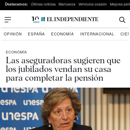
Destacamos:
Últimas noticias
Marruecos
Vehículos ocasión
Mejores pelí
OPINIÓN
ESPAÑA
ECONOMÍA
INTERNACIONAL
CIE
ECONOMÍA
Las aseguradoras sugieren que
los jubilados vendan su casa
para completar la pensión