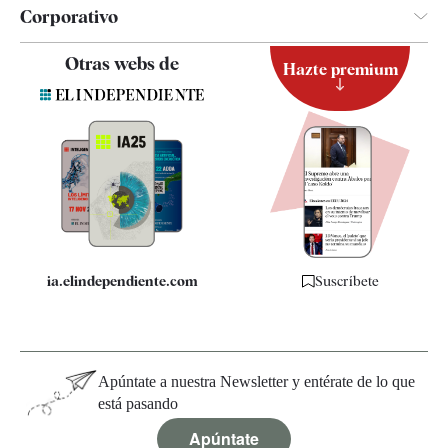
Corporativo
Contacto
Otras webs de
Hazte premium
Suscripción
Newsletter
Apps
Quiénes somos
Especificaciones
ia.elindependiente.com
Suscríbete
Apúntate a nuestra Newsletter y entérate de lo que
está pasando
Apúntate