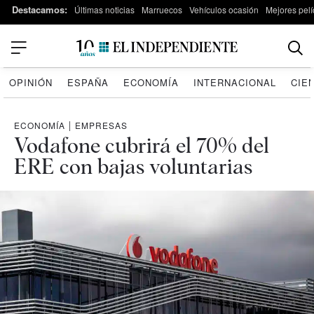
Destacamos:
Últimas noticias
Marruecos
Vehículos ocasión
Mejores pelí
OPINIÓN
ESPAÑA
ECONOMÍA
INTERNACIONAL
CIE
ECONOMÍA
|
EMPRESAS
Vodafone cubrirá el 70% del
ERE con bajas voluntarias