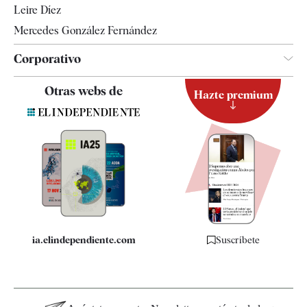
Leire Díez
Mercedes González Fernández
Corporativo
Contacto
Otras webs de
Hazte premium
Suscripción
Newsletter
Apps
Quiénes somos
Especificaciones
ia.elindependiente.com
Suscríbete