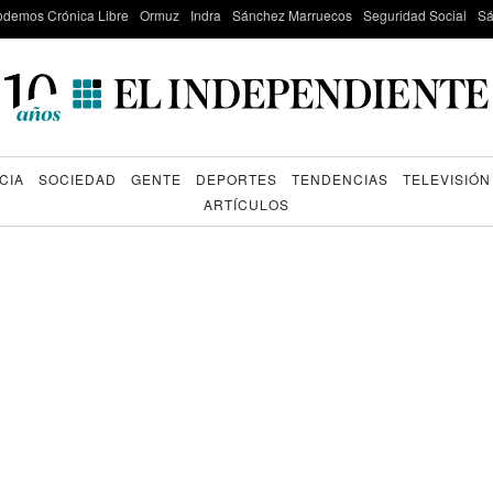
odemos Crónica Libre
Ormuz
Indra
Sánchez Marruecos
Seguridad Social
Sá
CIA
SOCIEDAD
GENTE
DEPORTES
TENDENCIAS
TELEVISIÓN
ARTÍCULOS