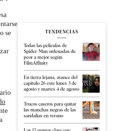
esa
entarse
TENDENCIAS
no se
Todas las películas de
izar
Spider-Man ordenadas de
peor a mejor según
FilmAffinity
En tierra lejana, avance del
capítulo 26 este lunes 3 de
agosto y martes 4 de agosto
ario
do
Trucos caseros para quitar
nte
las manchas negras de las
sandalias en verano
a
Los 12 puntos clave que