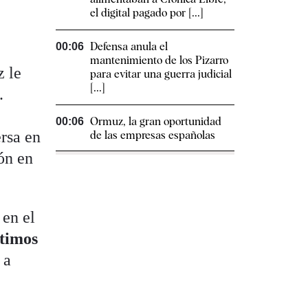
el digital pagado por [...]
Defensa anula el
00:06
mantenimiento de los Pizarro
z le
para evitar una guerra judicial
[...]
.
Ormuz, la gran oportunidad
00:06
rsa en
de las empresas españolas
ión en
 en el
ltimos
 a