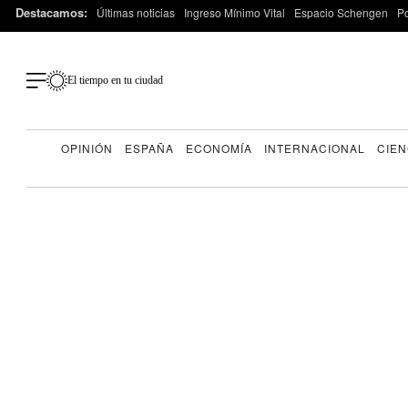
Destacamos:
Últimas noticias
Ingreso Mínimo Vital
Espacio Schengen
P
El tiempo en tu ciudad
OPINIÓN
ESPAÑA
ECONOMÍA
INTERNACIONAL
CIEN