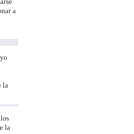
darse
onar a
ayo
 la
 los
e la