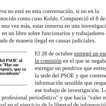
era
no está en esta conversación, si no en la
conocido como
caso Koldo
. Compareció el 8 de
 una vez más, estar inmersa en una investigac
 en un libro sobre funcionarios y trabajadores
ado de manera ilegal en causas judiciales.
El 28 de octubre
entregó un esc
la comisión
en el que se negab
del PSOE' al
a: "Hay un
entregar un pendrive que entre
espués, que es
presidente"
la sede del PSOE y que conten
información sensible que respa
ese trabajo de investigación. L
 profesional periodístico" y que hacía "valer 
nal en el ejercicio de la libertad de informació