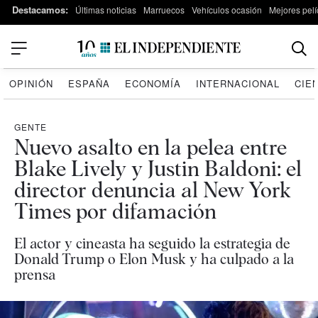
Destacamos:
Últimas noticias
Marruecos
Vehículos ocasión
Mejores pelí
OPINIÓN
ESPAÑA
ECONOMÍA
INTERNACIONAL
CIE
GENTE
Nuevo asalto en la pelea entre
Blake Lively y Justin Baldoni: el
director denuncia al New York
Times por difamación
El actor y cineasta ha seguido la estrategia de
Donald Trump o Elon Musk y ha culpado a la
prensa