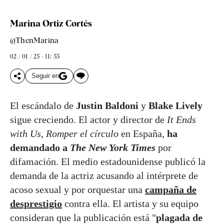
Marina Ortiz Cortés
@ThenMarina
02 / 01 / 25 - 11: 55
Seguir en
El escándalo de
Justin Baldoni
y
Blake Lively
sigue creciendo. El actor y director de
It Ends
with Us
,
Romper el círculo
en España,
ha
demandado a
The New York Times
por
difamación. El medio estadounidense publicó la
demanda de la actriz acusando al intérprete de
acoso sexual y por orquestar una
campaña de
desprestigio
contra ella. El artista y su equipo
consideran que la publicación está "
plagada de