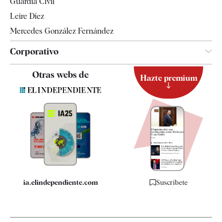
Guardia Civil
Leire Díez
Mercedes González Fernández
Corporativo
Contacto
Otras webs de
Hazte premium
Suscripción
Newsletter
Apps
Quiénes somos
Especificaciones
ia.elindependiente.com
Suscríbete