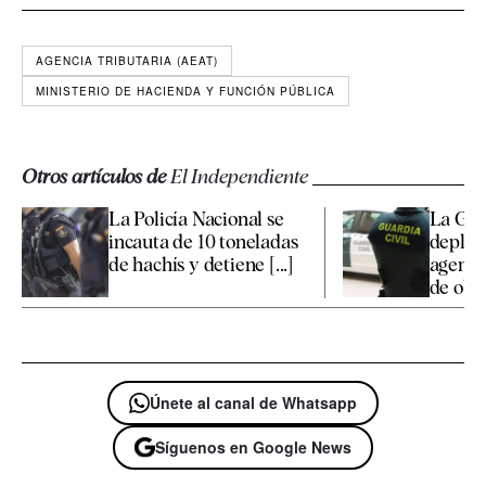
AGENCIA TRIBUTARIA (AEAT)
MINISTERIO DE HACIENDA Y FUNCIÓN PÚBLICA
Otros artículos de
El Independiente
La Policía Nacional se
La Gua
incauta de 10 toneladas
depleg
de hachís y detiene [...]
agente
de obse
Únete al canal de Whatsapp
Síguenos en Google News