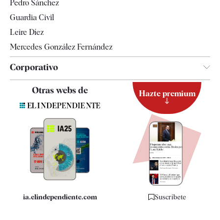
Pedro Sánchez
Tendencias
Guardia Civil
Leire Díez
Mercedes González Fernández
Corporativo
Contacto
Otras webs de
Hazte premium
Suscripción
Newsletter
Apps
Quiénes somos
Especificaciones
ia.elindependiente.com
Suscríbete