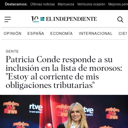
Destacamos:
Últimas noticias
Marruecos
Vehículos ocasión
Mejores pelí
OPINIÓN
ESPAÑA
ECONOMÍA
INTERNACIONAL
CIE
GENTE
Patricia Conde responde a su
inclusión en la lista de morosos:
"Estoy al corriente de mis
obligaciones tributarias"