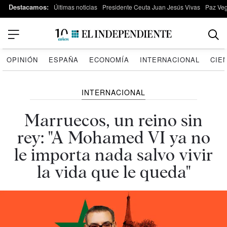
Destacamos:
Últimas noticias
Presidente Ceuta Juan Jesús Vivas
Paz Ve
OPINIÓN
ESPAÑA
ECONOMÍA
INTERNACIONAL
CIE
INTERNACIONAL
Marruecos, un reino sin
rey: "A Mohamed VI ya no
le importa nada salvo vivir
la vida que le queda"