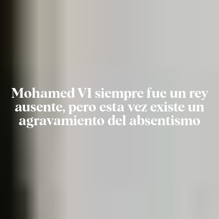
Mohamed VI siempre fue un rey
ausente, pero esta vez existe un
agravamiento del absentismo