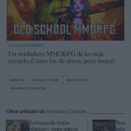
Corepunk MMORPG
Un verdadero MMORPG de la vieja
escuela ¡Cómo los de antes, pero mejor!
ARGELIA
DONALD TRUMP
MARRUECOS
SÁHARA OCCIDENTAL
Otros artículos de
Francisco Carrión
En busca de trufas
Tras la
blancas y vinos únicos
taber