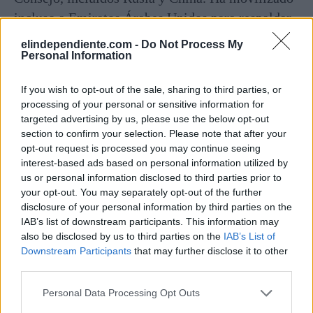
incluso a Emiratos Árabes Unidos para respaldar
su posición. Argelia, por el contrario, carece de la
elindependiente.com -
Do Not Process My
misma influencia".
Personal Information
El investigador estadounidense
Jacob Mundy
If you wish to opt-out of the sale, sharing to third parties, or
processing of your personal or sensitive information for
coincide en el diagnóstico, pero va más allá.
targeted advertising by us, please use the below opt-out
Según él, el texto actual es una versión muy
section to confirm your selection. Please note that after your
rebajada del borrador inicial estadounidense,
opt-out request is processed you may continue seeing
interest-based ads based on personal information utilized by
conocido como el “zero draft”.
us or personal information disclosed to third parties prior to
your opt-out. You may separately opt-out of the further
El primer borrador pedía negociaciones para
disclosure of your personal information by third parties on the
alcanzar un acuerdo de autonomía en 90 días,
IAB’s list of downstream participants. This information may
also be disclosed by us to third parties on the
IAB’s List of
tomando como base la propuesta de Marruecos de
Downstream Participants
that may further disclose it to other
2007, señala Mundy. “Aquel texto llegaba a
third parties.
sugerir que tal solución proporcionaría
Personal Data Processing Opt Outs
autodeterminación, aunque todos sabemos que no