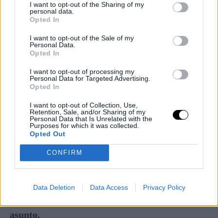
incluía ninguna opción de referéndum”, apunta.
I want to opt-out of the Sharing of my
personal data.
Opted In
El rechazo fue inmediato. La oposición,
I want to opt-out of the Sale of my
especialmente de Rusia, fue intensa. Solo Francia
Personal Data.
Opted In
parecía apoyar esa versión inicial. Finalmente,
Estados Unidos retrocedió hacia su posición
I want to opt-out of processing my
Personal Data for Targeted Advertising.
tradicional, pidiendo
una extensión de Minurso
Opted In
por seis meses
y recuperando, al menos
I want to opt-out of Collection, Use,
formalmente, la mención al derecho de
Retention, Sale, and/or Sharing of my
Personal Data that Is Unrelated with the
autodeterminación.
Purposes for which it was collected.
Opted Out
Según fuentes próximas al Consejo citadas por
CONFIRM
Mundy, la nueva redacción solo menciona la
propuesta marroquí por su nombre, pero sin
presentarla como la única salida posible.
El
Data Deletion
Data Access
Privacy Policy
cambio, sin embargo, no altera el fondo del
asunto.