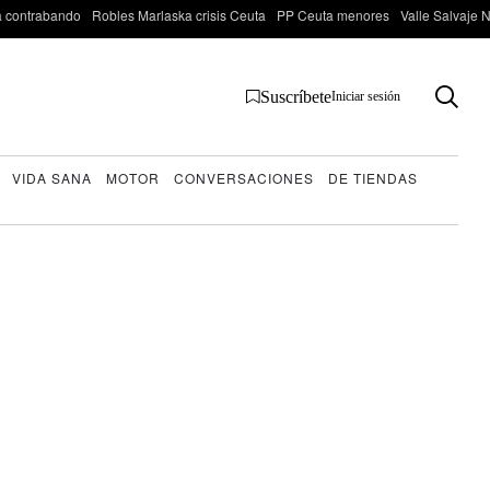
 contrabando
Robles Marlaska crisis Ceuta
PP Ceuta menores
Valle Salvaje N
Suscríbete
Iniciar sesión
VIDA SANA
MOTOR
CONVERSACIONES
DE TIENDAS