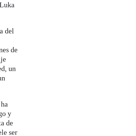
 Luka
a del
nes de
aje
ed, un
un
 ha
go y
ta de
le ser