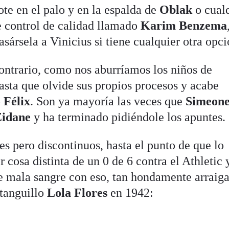
te en el palo y en la espalda de
Oblak
o cual
e control de calidad llamado
Karim Benzema
asársela a Vinicius si tiene cualquier otra opci
contrario, como nos aburríamos los niños de
hasta que olvide sus propios procesos y acabe
 Félix
. Son ya mayoría las veces que
Simeon
Zidane
y ha terminado pidiéndole los apuntes.
tes pero discontinuos, hasta el punto de que lo
 cosa distinta de un 0 de 6 contra el Athletic 
rse mala sangre con eso, tan hondamente arraig
 tanguillo
Lola Flores
en 1942: