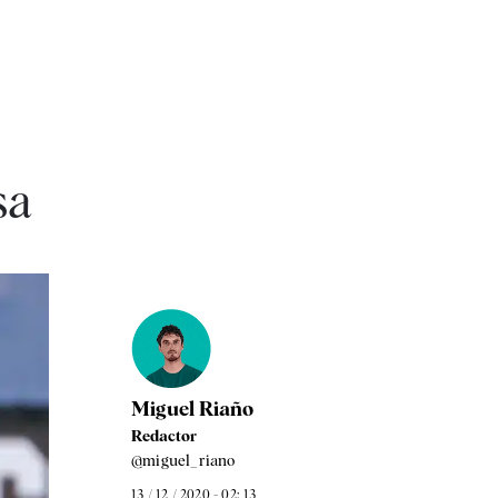
sa
Miguel Riaño
Redactor
@miguel_riano
13 / 12 / 2020 - 02: 13