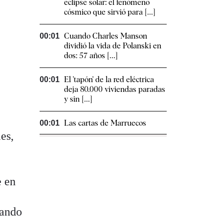
eclipse solar: el fenómeno
cósmico que sirvió para [...]
Cuando Charles Manson
00:01
dividió la vida de Polanski en
dos: 57 años [...]
El 'tapón' de la red eléctrica
00:01
deja 80.000 viviendas paradas
y sin [...]
Las cartas de Marruecos
00:01
es,
e en
uando