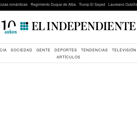
culas románticas
Regimiento Duque de Alba
Trump El Sayed
Laureano Oubiña
CIA
SOCIEDAD
GENTE
DEPORTES
TENDENCIAS
TELEVISIÓN
ARTÍCULOS