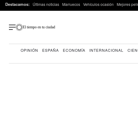
Destacamos:
Últimas noticias
Marruecos
Vehículos ocasión
Mejores pelí
El tiempo en tu ciudad
OPINIÓN
ESPAÑA
ECONOMÍA
INTERNACIONAL
CIEN