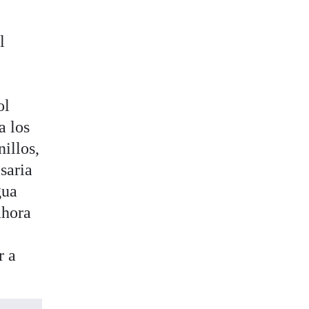
l
ol
a los
illos,
saria
gua
ahora
r a