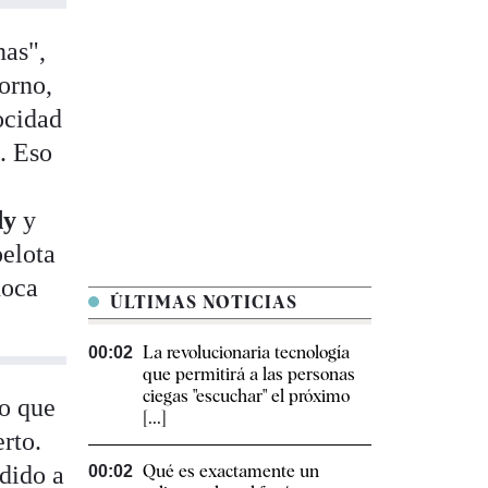
nas",
torno,
ocidad
. Eso
dy
y
pelota
hoca
ÚLTIMAS NOTICIAS
La revolucionaria tecnología
00:02
que permitirá a las personas
ciegas "escuchar" el próximo
go que
[...]
rto.
dido a
Qué es exactamente un
00:02