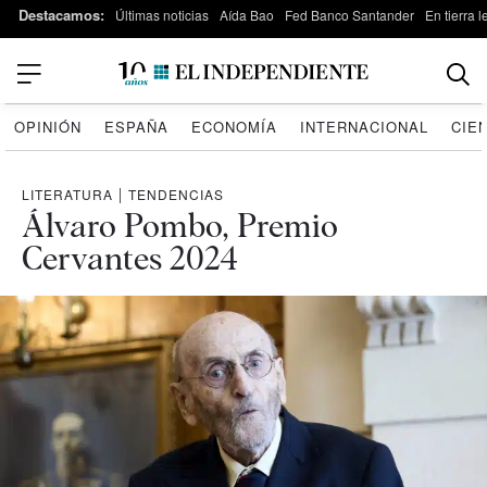
Destacamos:
Últimas noticias
Aída Bao
Fed Banco Santander
En tierra 
OPINIÓN
ESPAÑA
ECONOMÍA
INTERNACIONAL
CIE
LITERATURA
|
TENDENCIAS
Álvaro Pombo, Premio
Cervantes 2024