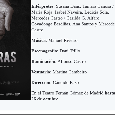
Intérpretes
: Susana Dans, Tamara Canosa /
María Roja, Isabel Naveira, Ledicia Sola,
Mercedes Castro / Casilda G. Alfaro,
Covadonga Berdiñas, Ana Santos y Mercede
Castro
Música
: Manuel Riveiro
Escenografía
: Dani Trillo
Iluminación
: Alfonso Castro
Vestuario
: Martina Cambeiro
Dirección
: Cándido Pazó
En el Teatro Fernán Gómez de Madrid
hasta
26 de octubre