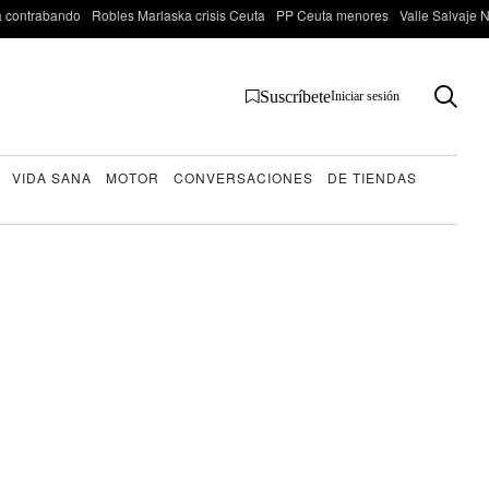
 contrabando
Robles Marlaska crisis Ceuta
PP Ceuta menores
Valle Salvaje N
Suscríbete
Iniciar sesión
VIDA SANA
MOTOR
CONVERSACIONES
DE TIENDAS