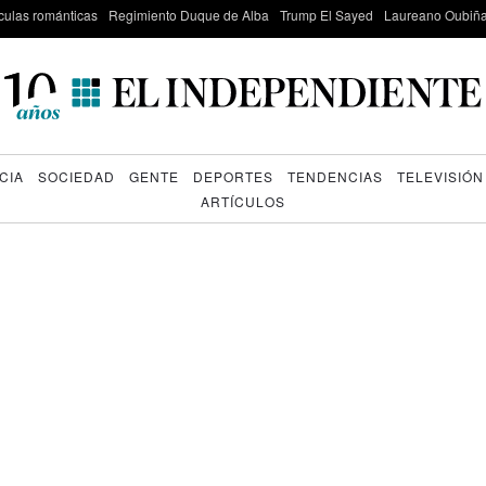
culas románticas
Regimiento Duque de Alba
Trump El Sayed
Laureano Oubiña
CIA
SOCIEDAD
GENTE
DEPORTES
TENDENCIAS
TELEVISIÓN
ARTÍCULOS