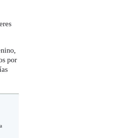
eres
enino,
os por
ías
a