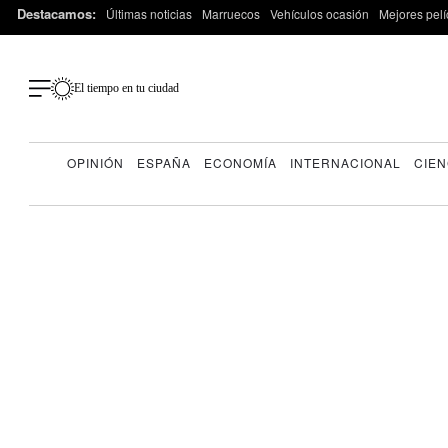
Destacamos:
Últimas noticias
Marruecos
Vehículos ocasión
Mejores pelí
El tiempo en tu ciudad
OPINIÓN
ESPAÑA
ECONOMÍA
INTERNACIONAL
CIEN