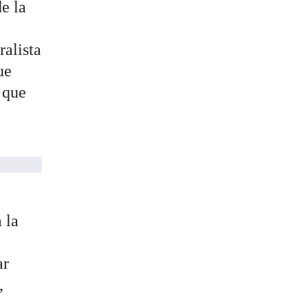
de la
ralista
ue
 que
 la
ar
,