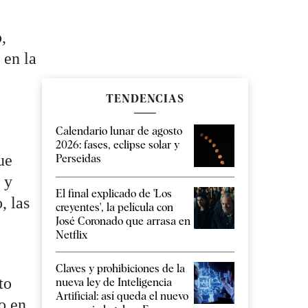
,
 en la
TENDENCIAS
Calendario lunar de agosto
2026: fases, eclipse solar y
ue
Perseidas
 y
El final explicado de 'Los
, las
creyentes', la película con
José Coronado que arrasa en
Netflix
Claves y prohibiciones de la
to
nueva ley de Inteligencia
Artificial: así queda el nuevo
o en