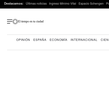
Destacamos:
Últimas noticias
Ingreso Mínimo Vital
Espacio Schengen
P
El tiempo en tu ciudad
OPINIÓN
ESPAÑA
ECONOMÍA
INTERNACIONAL
CIEN