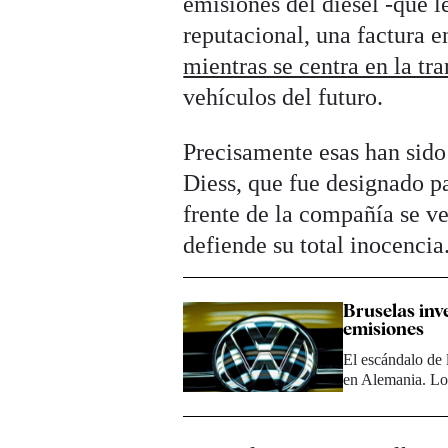
emisiones del diésel -que 
reputacional, una factura e
mientras se centra en la tr
vehículos del futuro.
Precisamente esas han sido
Diess, que fue designado pa
frente de la compañía se ve
defiende su total inocencia
Bruselas inv
emisiones
El escándalo de 
en Alemania. Lo