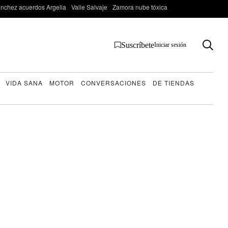
nchez acuerdos Argelia
Valle Salvaje
Zamora nube tóxica
Suscríbete
Iniciar sesión
VIDA SANA
MOTOR
CONVERSACIONES
DE TIENDAS