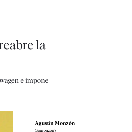
 reabre la
kswagen e impone
Agustín Monzón
@amonzon7