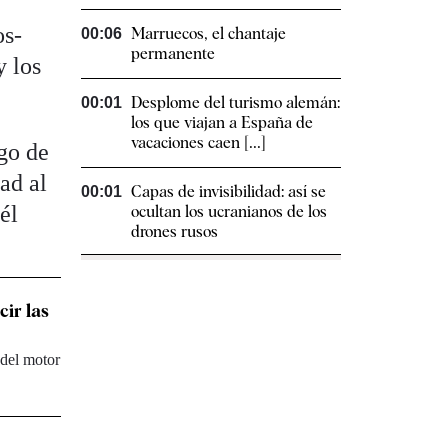
os-
Marruecos, el chantaje
00:06
permanente
 los
Desplome del turismo alemán:
00:01
los que viajan a España de
vacaciones caen [...]
go de
ad al
Capas de invisibilidad: así se
00:01
él
ocultan los ucranianos de los
drones rusos
ir las
 del motor