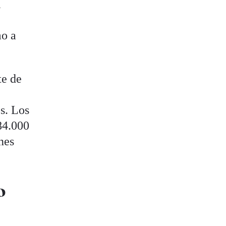
l
mo a
te de
s. Los
84.000
nes
o