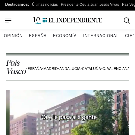
Destacamos:
Últimas noticias
Presidente Ceuta Juan Jesús Vivas
Paz Ve
OPINIÓN
ESPAÑA
ECONOMÍA
INTERNACIONAL
CIE
País
ESPAÑA
MADRID
ANDALUCÍA
CATALUÑA
C. VALENCIANA
T
Vasco