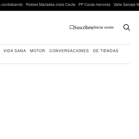
 contrabando
Robles Marlaska crisis Ceuta
PP Ceuta menores
Valle Salvaje N
Suscríbete
Iniciar sesión
VIDA SANA
MOTOR
CONVERSACIONES
DE TIENDAS