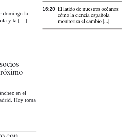
El latido de nuestros océanos:
16:20
e domingo la
cómo la ciencia española
ñola y la […]
monitoriza el cambio [...]
 socios
próximo
ánchez en el
Madrid. Hoy toma
ro con