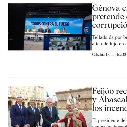
Génova cr
pretende 
corrupció
Tellado da por b
ático de lujo en
Cristina De la Hoz
30 
Feijóo re
y Abascal
los incen
El presidente de
contra los incen