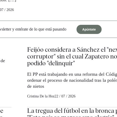
 07 / 2026
Apúntate
letter y entérate de lo que está pasando
Feijóo considera a Sánchez el "nex
corruptor" sin el cual Zapatero n
 de
podido "delinquir"
El PP está trabajando en una reforma del Códig
ordenar el proceso de nacionalidad tras la polé
de nietos
Cristina De la Hoz
22 / 07 / 2026
ce
La tregua del fútbol en la bronca p