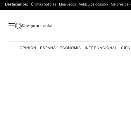
Destacamos:
Últimas noticias
Marruecos
Vehículos ocasión
Mejores pelí
El tiempo en tu ciudad
OPINIÓN
ESPAÑA
ECONOMÍA
INTERNACIONAL
CIEN