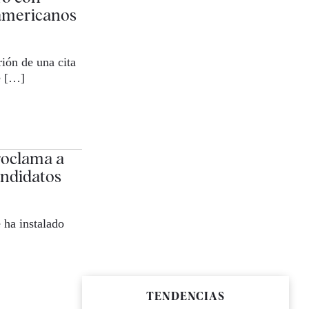
americanos
ión de una cita
e […]
roclama a
andidatos
 ha instalado
]
TENDENCIAS