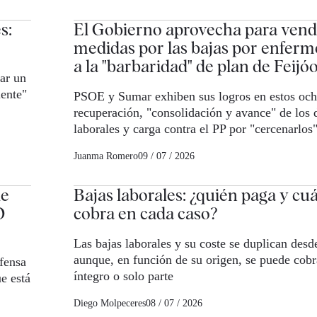
s:
El Gobierno aprovecha para vend
medidas por las bajas por enferm
a la "barbaridad" de plan de Feijó
ar un
iente"
PSOE y Sumar exhiben sus logros en estos och
recuperación, "consolidación y avance" de los 
laborales y carga contra el PP por "cercenarlos
Juanma Romero
09 / 07 / 2026
de
Bajas laborales: ¿quién paga y cu
O
cobra en cada caso?
Las bajas laborales y su coste se duplican des
aunque, en función de su origen, se puede cobr
fensa
íntegro o solo parte
ue está
Diego Molpeceres
08 / 07 / 2026