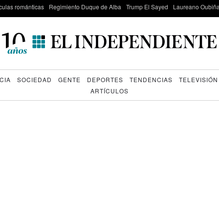
culas románticas
Regimiento Duque de Alba
Trump El Sayed
Laureano Oubiña
CIA
SOCIEDAD
GENTE
DEPORTES
TENDENCIAS
TELEVISIÓN
ARTÍCULOS