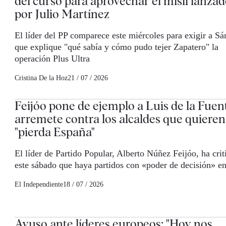
del curso para aprovechar el misil lanza
por Julio Martínez
El líder del PP comparece este miércoles para exigir a S
que explique "qué sabía y cómo pudo tejer Zapatero" la
operación Plus Ultra
Cristina De la Hoz
21 / 07 / 2026
Feijóo pone de ejemplo a Luis de la Fuen
arremete contra los alcaldes que quiere
"pierda España"
El líder de Partido Popular, Alberto Núñez Feijóo, ha crit
este sábado que haya partidos con «poder de decisión» e
El Independiente
18 / 07 / 2026
Ayuso ante líderes europeos: "Hoy nos