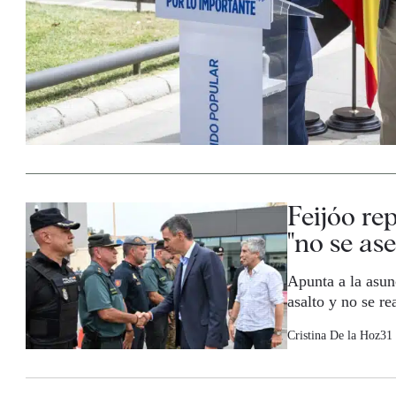
Feijóo re
"no se as
Apunta a la asunc
asalto y no se r
Cristina De la Hoz
31 