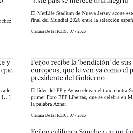
do
"Este país se merece una alegría"
El MetLife Stadium de Nueva Jersey acoge est
final del Mundial 2026 entre la selección espa
ánchez
Cristina De la Hoz
19 / 07 / 2026
te y
Feijóo recibe la ‘bendición’ de sus
n que
europeos, que le ven ya como el 
presidente del Gobierno
icado
El líder del PP y Ayuso elevan el tono contra S
n […]
primer Foro EPP Libertas, que se celebra en 
la palabra Aznar
Cristina De la Hoz
16 / 07 / 2026
Feijóo califica a Sánchez en un fo