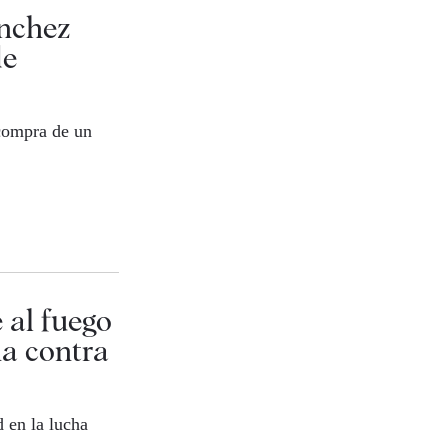
ánchez
de
 compra de un
 al fuego
ha contra
 en la lucha