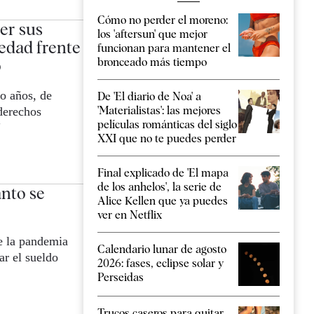
Cómo no perder el moreno:
er sus
los 'aftersun' que mejor
edad frente
funcionan para mantener el
o
bronceado más tiempo
o años, de
De 'El diario de Noa' a
'Materialistas': las mejores
derechos
películas románticas del siglo
"
XXI que no te puedes perder
Final explicado de 'El mapa
de los anhelos', la serie de
ánto se
Alice Kellen que ya puedes
ver en Netflix
de la pandemia
Calendario lunar de agosto
ar el sueldo
2026: fases, eclipse solar y
Perseidas
Trucos caseros para quitar