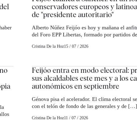
del
conservadores europeos y latino
de "presidente autoritario"
 haber
Alberto Núñez Feijóo es hoy y mañana el anfitr
del Foro EPP Libertas, formado por partidos d
Cristina De la Hoz
15 / 07 / 2026
"no
Feijóo entra en modo electoral: p
sus alcaldables este mes y a los c
opia
autonómicos en septiembre
Génova pisa el acelerador. El clima electoral se
con el telón de fondo de las generales y de […
la
allos
Cristina De la Hoz
11 / 07 / 2026