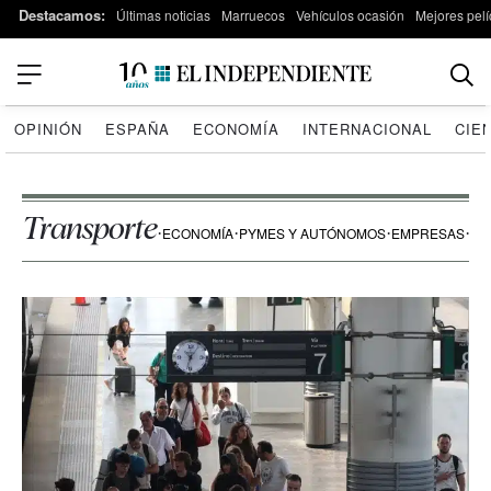
Destacamos:
Últimas noticias
Marruecos
Vehículos ocasión
Mejores pelí
OPINIÓN
ESPAÑA
ECONOMÍA
INTERNACIONAL
CIE
Transporte
ECONOMÍA
PYMES Y AUTÓNOMOS
EMPRESAS
FI