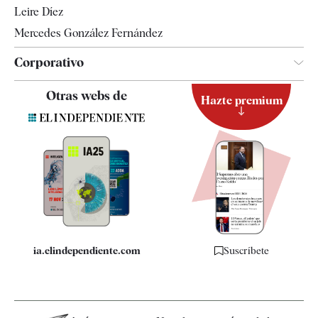
Leire Díez
Mercedes González Fernández
Corporativo
Contacto
Otras webs de
Hazte premium
Suscripción
Newsletter
Apps
Quiénes somos
Especificaciones
ia.elindependiente.com
Suscríbete