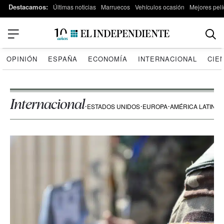
Destacamos:
Últimas noticias
Marruecos
Vehículos ocasión
Mejores pelí
OPINIÓN
ESPAÑA
ECONOMÍA
INTERNACIONAL
CIE
Internacional
ESTADOS UNIDOS
EUROPA
AMÉRICA LATINA