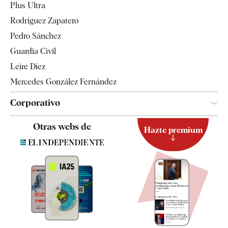
Plus Ultra
Gente
Rodríguez Zapatero
Televisión
Pedro Sánchez
Tendencias
Guardia Civil
Leire Díez
Mercedes González Fernández
Corporativo
Contacto
Otras webs de
Hazte premium
Suscripción
Newsletter
Apps
Quiénes somos
Especificaciones