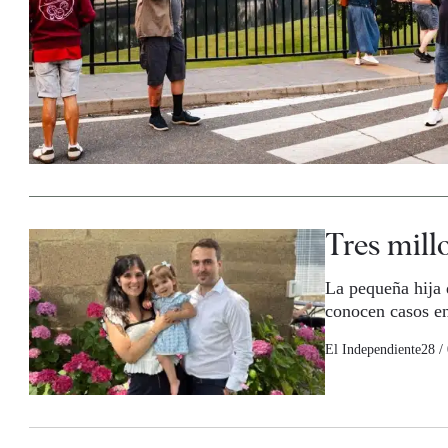
Tres mill
La pequeña hija 
conocen casos e
El Independiente
28 /