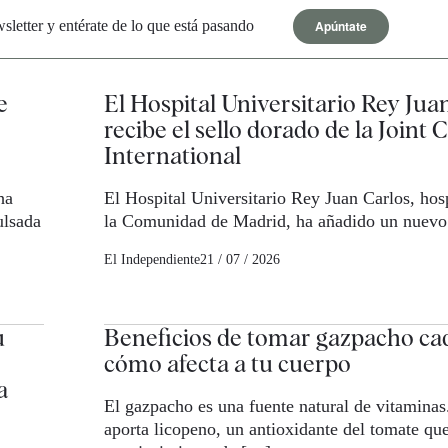
Apúntate
letter y entérate de lo que está pasando
e
El Hospital Universitario Rey Jua
recibe el sello dorado de la Join
International
ha
El Hospital Universitario Rey Juan Carlos, hosp
ulsada
la Comunidad de Madrid, ha añadido un nuevo
El Independiente
21 / 07 / 2026
u
Beneficios de tomar gazpacho cad
cómo afecta a tu cuerpo
a
El gazpacho es una fuente natural de vitamina
aporta licopeno, un antioxidante del tomate qu