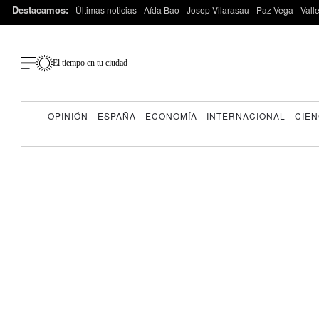
Destacamos:
Últimas noticias
Aída Bao
Josep Vilarasau
Paz Vega
Vall
El tiempo en tu ciudad
OPINIÓN
ESPAÑA
ECONOMÍA
INTERNACIONAL
CIEN