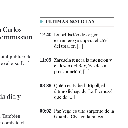
ÚLTIMAS NOTICIAS
n Carlos
La población de origen
12:40
t Commission
extranjero ya supera el 25%
del total en [...]
ital público de
Zarzuela reitera la intención y
11:05
 aval a su […]
el deseo del Rey, "desde su
proclamación", [...]
Quién es Babeth Ripoll, el
08:39
último fichaje de 'La Promesa'
a día y
que da [...]
Paz Vega es una sargento de la
00:02
s. También
Guardia Civil en la nueva [...]
e combate el