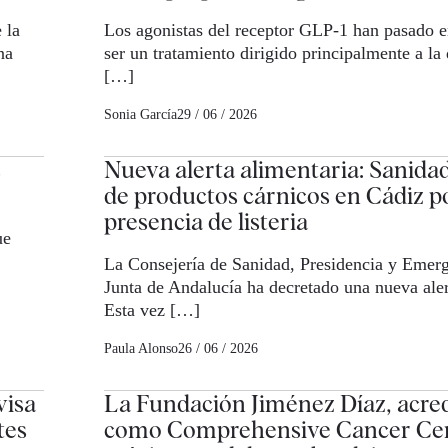
 la
Los agonistas del receptor GLP-1 han pasado e
na
ser un tratamiento dirigido principalmente a la 
[…]
Sonia García
29 / 06 / 2026
s
Nueva alerta alimentaria: Sanidad 
de productos cárnicos en Cádiz p
presencia de listeria
ue
La Consejería de Sanidad, Presidencia y Emerg
Junta de Andalucía ha decretado una nueva aler
Esta vez […]
Paula Alonso
26 / 06 / 2026
visa
La Fundación Jiménez Díaz, acre
tes
como Comprehensive Cancer Cen