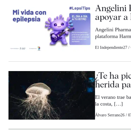
Angelini
apoyar a 
Angelini Pharma 
plataforma Harm
El Independiente
27 /
¿Te ha pi
herida pa
El verano trae b
la costa, […]
Álvaro Serrano
26 / 0