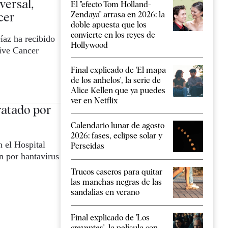
versal,
El "efecto Tom Holland-
cer
Zendaya" arrasa en 2026: la
doble apuesta que los
convierte en los reyes de
íaz ha recibido
Hollywood
ive Cancer
Final explicado de 'El mapa
de los anhelos', la serie de
Alice Kellen que ya puedes
ver en Netflix
tratado por
Calendario lunar de agosto
2026: fases, eclipse solar y
 el Hospital
Perseidas
n por hantavirus
Trucos caseros para quitar
las manchas negras de las
sandalias en verano
Final explicado de 'Los
creyentes', la película con