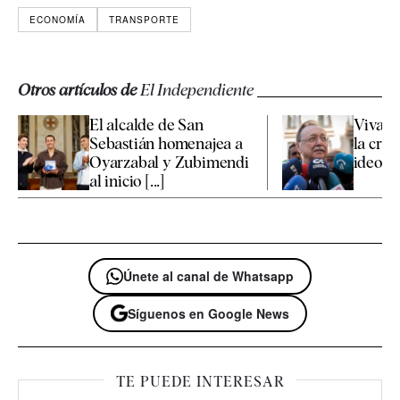
ECONOMÍA
TRANSPORTE
Otros artículos de
El Independiente
El alcalde de San
Vivas 
Sebastián homenajea a
la cris
Oyarzabal y Zubimendi
ideologí
al inicio [...]
Únete al canal de Whatsapp
Síguenos en Google News
TE PUEDE INTERESAR