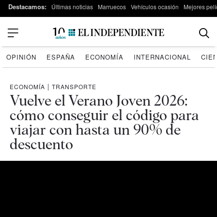
Destacamos:
Últimas noticias
Marruecos
Vehículos ocasión
Mejores pelí
OPINIÓN
ESPAÑA
ECONOMÍA
INTERNACIONAL
CIE
ECONOMÍA
|
TRANSPORTE
Vuelve el Verano Joven 2026:
cómo conseguir el código para
viajar con hasta un 90% de
descuento