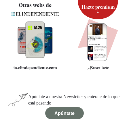
Contacto
Otras webs de
Hazte premium
Suscripción
Newsletter
Apps
Quiénes somos
Especificaciones
ia.elindependiente.com
Suscríbete
Apúntate a nuestra Newsletter y entérate de lo que
está pasando
Apúntate