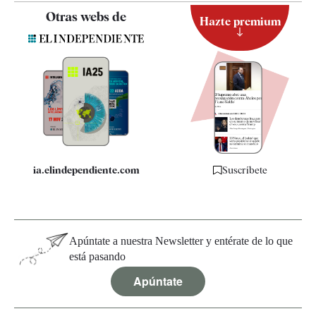
Contacto
Otras webs de
Hazte premium
Suscripción
Newsletter
Apps
Quiénes somos
Especificaciones
ia.elindependiente.com
Suscríbete
Apúntate a nuestra Newsletter y entérate de lo que
está pasando
Apúntate