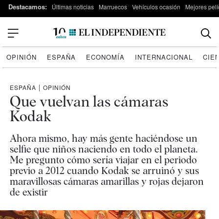
Destacamos:
Últimas noticias
Marruecos
Vehículos ocasión
Mejores pelí
OPINIÓN
ESPAÑA
ECONOMÍA
INTERNACIONAL
CIE
ESPAÑA
|
OPINIÓN
Que vuelvan las cámaras
Kodak
Ahora mismo, hay más gente haciéndose un
selfie que niños naciendo en todo el planeta.
Me pregunto cómo sería viajar en el periodo
previo a 2012 cuando Kodak se arruinó y sus
maravillosas cámaras amarillas y rojas dejaron
de existir