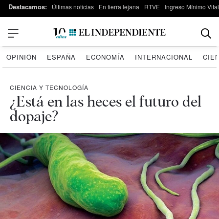
Destacamos:
Últimas noticias
En tierra lejana
RTVE
Ingreso Mínimo Vital
OPINIÓN
ESPAÑA
ECONOMÍA
INTERNACIONAL
CIE
CIENCIA Y TECNOLOGÍA
¿Está en las heces el futuro del
dopaje?