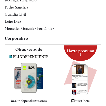
Rodríguez Zapatero
Televisión
Pedro Sánchez
Tendencias
Guardia Civil
Leire Díez
Mercedes González Fernández
Corporativo
Contacto
Otras webs de
Hazte premium
Suscripción
Newsletter
Apps
Quiénes somos
Especificaciones
ia.elindependiente.com
Suscríbete