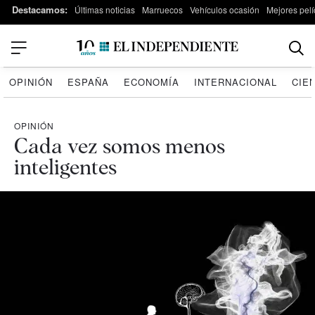
Destacamos:
Últimas noticias
Marruecos
Vehículos ocasión
Mejores pelí
OPINIÓN
ESPAÑA
ECONOMÍA
INTERNACIONAL
CIE
OPINIÓN
Cada vez somos menos
inteligentes