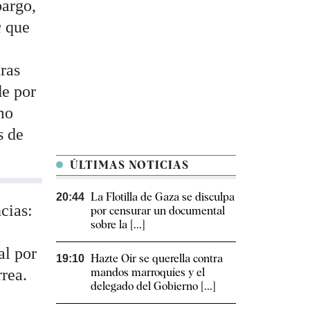
bargo,
a
que
tras
de por
mo
s de
ÚLTIMAS NOTICIAS
La Flotilla de Gaza se disculpa
20:44
ncias:
por censurar un documental
sobre la [...]
al por
Hazte Oír se querella contra
19:10
rrea.
mandos marroquíes y el
delegado del Gobierno [...]