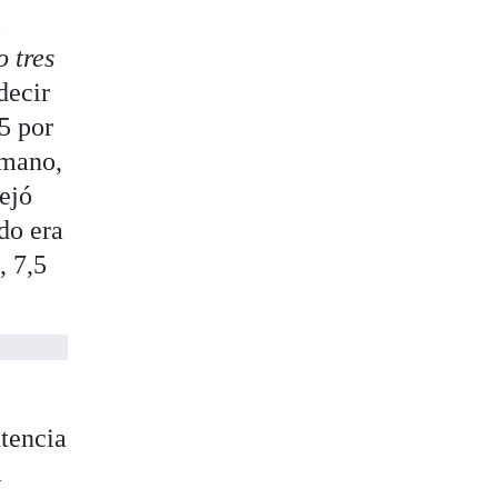
l
 tres
decir
5 por
 mano,
ejó
ido era
, 7,5
ntencia
a