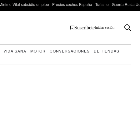
Mínimo Vital subsidio empleo
Precios coches España
Turismo
Guerra Rusia Ucr
Suscríbete
Iniciar sesión
VIDA SANA
MOTOR
CONVERSACIONES
DE TIENDAS