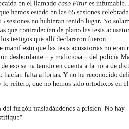
ecaída en el llamado
caso Fitur
es infumable.
que hemos estado en las 65 sesiones celebradas
 65 sesiones no hubieran tenido lugar. No sola
as que contradecían de plano las tesis acusator
los testigos que allí declararon fueron
 manifiesto que las tesis acusatorias no eran
ción desbordante – y maliciosa – del policía M
e eso se ha tenido en cuenta a la hora de dic
o hacían falta alforjas. Y no he reconocido del
 y lo reitero, que no hemos sido ortodoxos en e
ía del furgón trasladándonos a prisión. No hay
stifique"