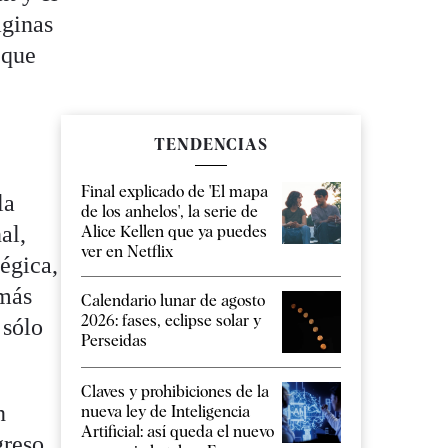
áginas
 que
TENDENCIAS
Final explicado de 'El mapa
la
de los anhelos', la serie de
al,
Alice Kellen que ya puedes
ver en Netflix
tégica,
 más
Calendario lunar de agosto
2026: fases, eclipse solar y
 sólo
Perseidas
Claves y prohibiciones de la
n
nueva ley de Inteligencia
Artificial: así queda el nuevo
greso