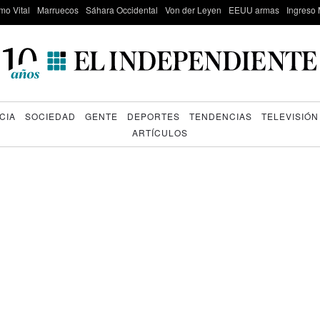
mo Vital
Marruecos
Sáhara Occidental
Von der Leyen
EEUU armas
Ingreso 
CIA
SOCIEDAD
GENTE
DEPORTES
TENDENCIAS
TELEVISIÓN
ARTÍCULOS