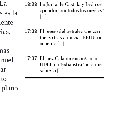
 La
La Junta de Castilla y León se
18:28
opondrá "por todos los medios"
 es la
[...]
mente
ias,
El precio del petróleo cae con
17:08
fuerza tras anunciar EEUU un
acuerdo [...]
 más
El juez Calama encarga a la
anuel
17:07
UDEF un "exhaustivo" informe
tar
sobre la [...]
ito
l plano