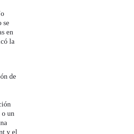
No
o se
as en
icó la
ión de
ción
 o un
una
nt y el