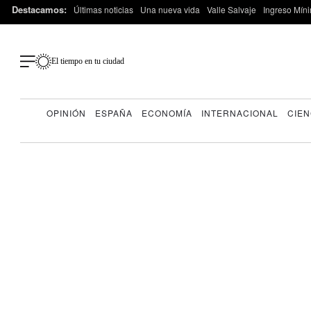
Destacamos:
Últimas noticias
Una nueva vida
Valle Salvaje
Ingreso Míni
El tiempo en tu ciudad
OPINIÓN
ESPAÑA
ECONOMÍA
INTERNACIONAL
CIEN