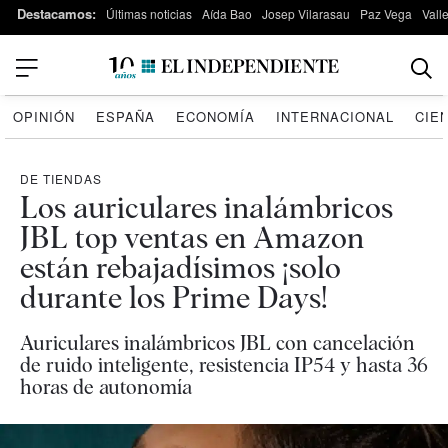
Destacamos:
Últimas noticias
Aída Bao
Josep Vilarasau
Paz Vega
Vall
OPINIÓN
ESPAÑA
ECONOMÍA
INTERNACIONAL
CIE
DE TIENDAS
Los auriculares inalámbricos
JBL top ventas en Amazon
están rebajadísimos ¡solo
durante los Prime Days!
Auriculares inalámbricos JBL con cancelación
de ruido inteligente, resistencia IP54 y hasta 36
horas de autonomía