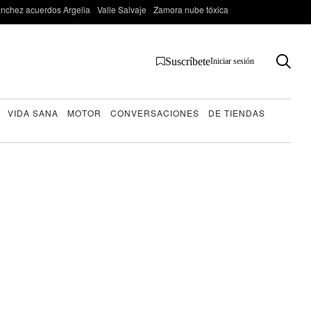
nchez acuerdos Argelia
Valle Salvaje
Zamora nube tóxica
Suscríbete
Iniciar sesión
VIDA SANA
MOTOR
CONVERSACIONES
DE TIENDAS