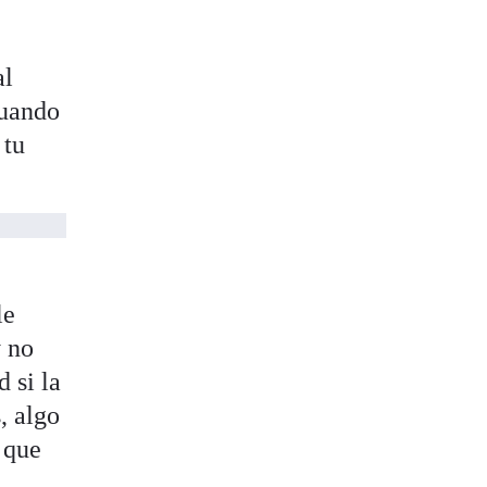
al
cuando
 tu
le
y no
 si la
, algo
 que