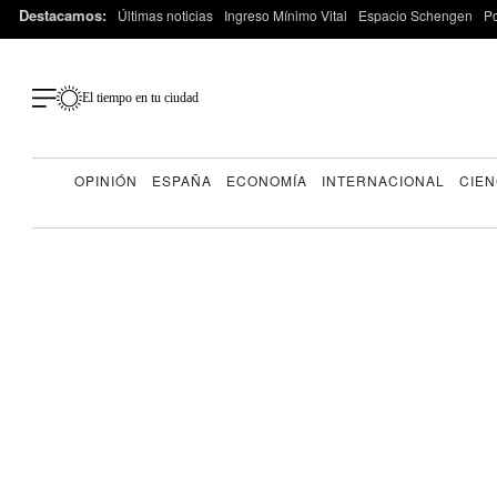
Destacamos:
Últimas noticias
Ingreso Mínimo Vital
Espacio Schengen
P
El tiempo en tu ciudad
OPINIÓN
ESPAÑA
ECONOMÍA
INTERNACIONAL
CIEN