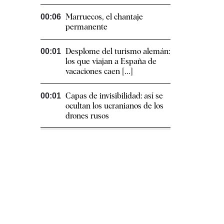
Marruecos, el chantaje
00:06
permanente
Desplome del turismo alemán:
00:01
los que viajan a España de
vacaciones caen [...]
Capas de invisibilidad: así se
00:01
ocultan los ucranianos de los
drones rusos