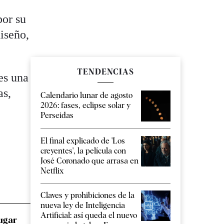
por su
diseño,
TENDENCIAS
res una
as,
Calendario lunar de agosto
2026: fases, eclipse solar y
Perseidas
El final explicado de 'Los
creyentes', la película con
José Coronado que arrasa en
Netflix
Claves y prohibiciones de la
nueva ley de Inteligencia
Artificial: así queda el nuevo
lugar