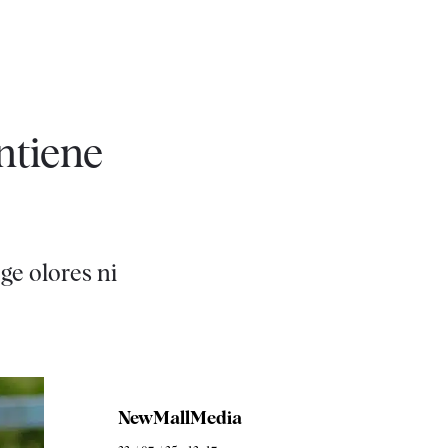
ntiene
ge olores ni
NewMallMedia