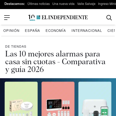
Destacamos:
Últimas noticias
Una nueva vida
Valle Salvaje
Ingreso Míni
OPINIÓN
ESPAÑA
ECONOMÍA
INTERNACIONAL
CIE
DE TIENDAS
Las 10 mejores alarmas para
casa sin cuotas - Comparativa
y guía 2026