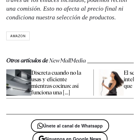
una comisión. Esto no afecta al precio final ni
condiciona nuestra selección de productos.
AMAZON
Otros artículos de
NewMallMedia
Discreta cuando no la
El sec
usas y eficiente
intelig
mientras cocinas: así
que sí t
funciona una [...]
Únete al canal de Whatsapp
Síguenos en Google News