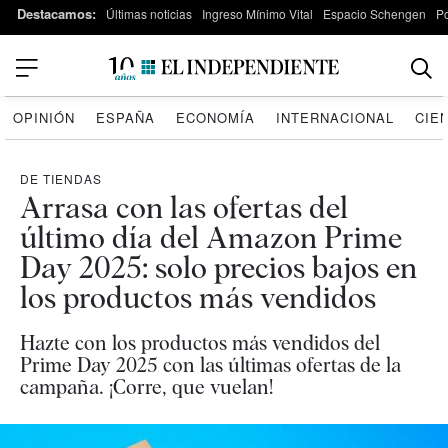
Destacamos:
Últimas noticias
Ingreso Mínimo Vital
Espacio Schengen
P
OPINIÓN
ESPAÑA
ECONOMÍA
INTERNACIONAL
CIE
DE TIENDAS
Arrasa con las ofertas del
último día del Amazon Prime
Day 2025: solo precios bajos en
los productos más vendidos
Hazte con los productos más vendidos del
Prime Day 2025 con las últimas ofertas de la
campaña. ¡Corre, que vuelan!