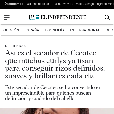
Destacamos:
Últimas noticias
Una nueva vida
Valle Salvaje
Ingreso Míni
OPINIÓN
ESPAÑA
ECONOMÍA
INTERNACIONAL
CIE
DE TIENDAS
Así es el secador de Cecotec
que muchas curlys ya usan
para conseguir rizos definidos,
suaves y brillantes cada día
Este secador de Cecotec se ha convertido en
un imprescindible para quienes buscan
definición y cuidado del cabello