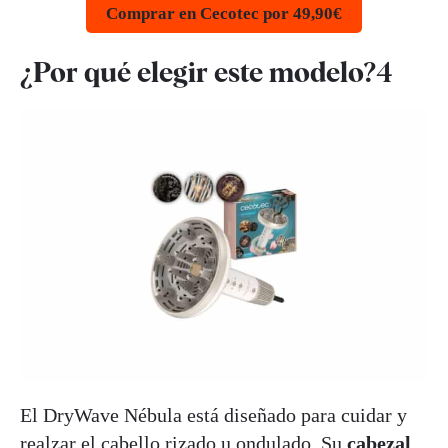
Comprar en Cecotec por 49,90€
¿Por qué elegir este modelo?4
El DryWave Nébula está diseñado para cuidar y
realzar el cabello rizado u ondulado. Su
cabezal