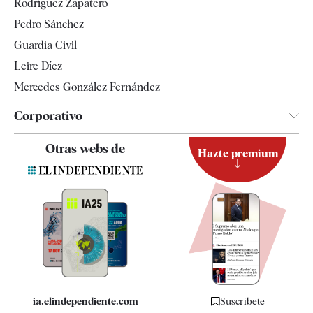
Rodríguez Zapatero
Televisión
Pedro Sánchez
Tendencias
Guardia Civil
Leire Díez
Mercedes González Fernández
Corporativo
Contacto
Otras webs de
Hazte premium
Suscripción
Newsletter
Apps
Quiénes somos
Especificaciones
ia.elindependiente.com
Suscríbete