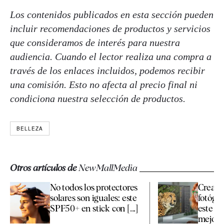
Los contenidos publicados en esta sección pueden
incluir recomendaciones de productos y servicios
que consideramos de interés para nuestra
audiencia. Cuando el lector realiza una compra a
través de los enlaces incluidos, podemos recibir
una comisión. Esto no afecta al precio final ni
condiciona nuestra selección de productos.
BELLEZA
Otros artículos de
NewMallMedia
No todos los protectores
Creativ
solares son iguales: este
fotógra
SPF50+ en stick con [...]
este mo
mejor p