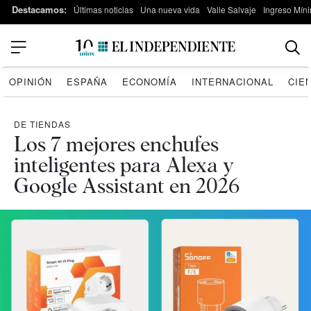
Destacamos:
Últimas noticias
Una nueva vida
Valle Salvaje
Ingreso Míni
OPINIÓN
ESPAÑA
ECONOMÍA
INTERNACIONAL
CIE
DE TIENDAS
Los 7 mejores enchufes
inteligentes para Alexa y
Google Assistant en 2026