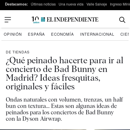
Destacamos:
Últimas noticias
Una nueva vida
Valle Salvaje
Ingreso Míni
OPINIÓN
ESPAÑA
ECONOMÍA
INTERNACIONAL
CIE
DE TIENDAS
¿Qué peinado hacerte para ir al
concierto de Bad Bunny en
Madrid? Ideas fresquitas,
originales y fáciles
Ondas naturales con volumen, trenzas, un half
bun con textura… Estas son algunas ideas de
peinados para los conciertos de Bad Bunny
con la Dyson Airwrap.