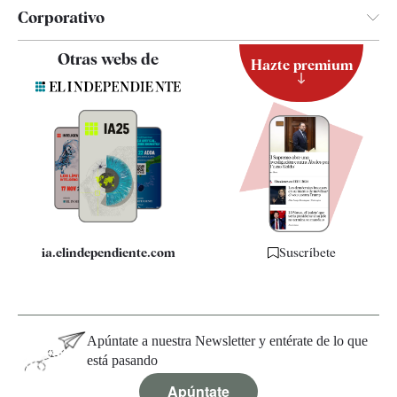
Corporativo
Contacto
Otras webs de
Hazte premium
Suscripción
Newsletter
Apps
Quiénes somos
Especificaciones
ia.elindependiente.com
Suscríbete
Apúntate a nuestra Newsletter y entérate de lo que
está pasando
Apúntate