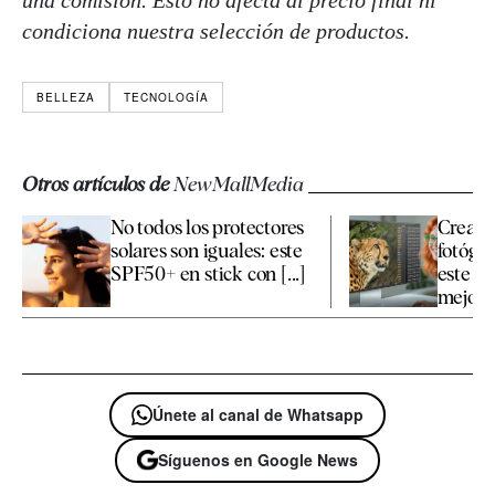
condiciona nuestra selección de productos.
BELLEZA
TECNOLOGÍA
Otros artículos de
NewMallMedia
No todos los protectores
Creativ
solares son iguales: este
fotógra
SPF50+ en stick con [...]
este mo
mejor p
Únete al canal de Whatsapp
Síguenos en Google News