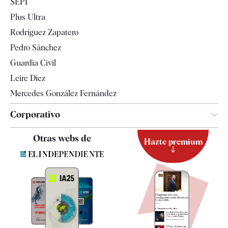
SEPI
Internacional
Plus Ultra
Gente
Rodríguez Zapatero
Televisión
Pedro Sánchez
Tendencias
Guardia Civil
Leire Díez
Mercedes González Fernández
Corporativo
Contacto
Otras webs de
Hazte premium
Suscripción
Newsletter
Apps
Quiénes somos
Especificaciones