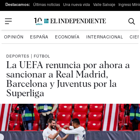
Destacamos:
Últimas noticias
Una nueva vida
Valle Salvaje
Ingreso Míni
OPINIÓN
ESPAÑA
ECONOMÍA
INTERNACIONAL
CIE
DEPORTES
|
FÚTBOL
La UEFA renuncia por ahora a
sancionar a Real Madrid,
Barcelona y Juventus por la
Superliga