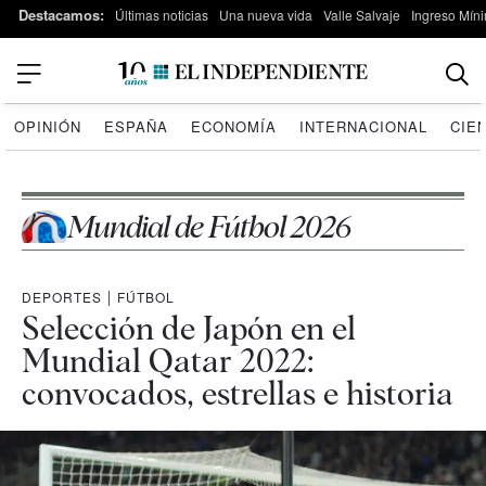
Destacamos:
Últimas noticias
Una nueva vida
Valle Salvaje
Ingreso Míni
OPINIÓN
ESPAÑA
ECONOMÍA
INTERNACIONAL
CIE
Mundial de Fútbol 2026
DEPORTES
|
FÚTBOL
Selección de Japón en el
Mundial Qatar 2022:
convocados, estrellas e historia