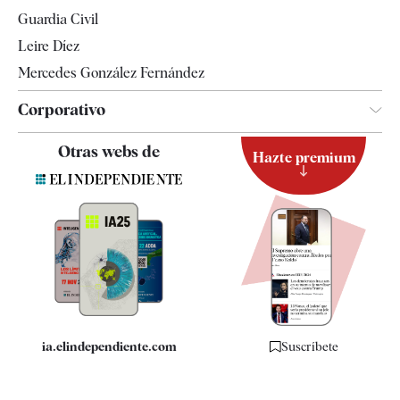
Tendencias
Guardia Civil
Leire Díez
Mercedes González Fernández
Corporativo
Contacto
Otras webs de
Hazte premium
Suscripción
Newsletter
Apps
Quiénes somos
Especificaciones
ia.elindependiente.com
Suscríbete