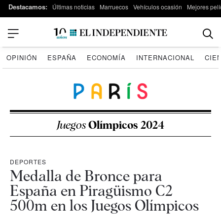
Destacamos:
Últimas noticias
Marruecos
Vehículos ocasión
Mejores pelí
OPINIÓN
ESPAÑA
ECONOMÍA
INTERNACIONAL
CIE
Juegos
Olímpicos 2024
DEPORTES
Medalla de Bronce para
España en Piragüismo C2
500m en los Juegos Olímpicos