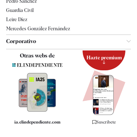
Pedro Sánchez
Tendencias
Guardia Civil
Leire Díez
Mercedes González Fernández
Corporativo
Contacto
Otras webs de
Hazte premium
Suscripción
Newsletter
Apps
Quiénes somos
Especificaciones
ia.elindependiente.com
Suscríbete