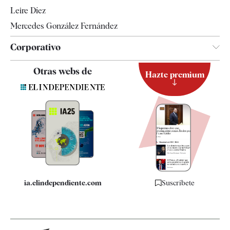
Leire Díez
Mercedes González Fernández
Corporativo
Contacto
Otras webs de
Hazte premium
Suscripción
Newsletter
Apps
Quiénes somos
Especificaciones
ia.elindependiente.com
Suscríbete