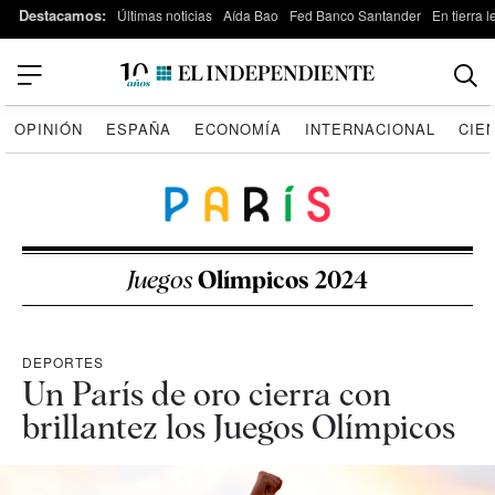
Destacamos:
Últimas noticias
Aída Bao
Fed Banco Santander
En tierra 
OPINIÓN
ESPAÑA
ECONOMÍA
INTERNACIONAL
CIE
Juegos
Olímpicos 2024
DEPORTES
Un París de oro cierra con
brillantez los Juegos Olímpicos