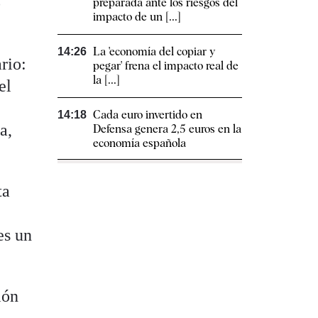
o
preparada ante los riesgos del
impacto de un [...]
La 'economía del copiar y
14:26
rio:
pegar' frena el impacto real de
la [...]
el
Cada euro invertido en
14:18
a,
Defensa genera 2,5 euros en la
economía española
ta
es un
ión