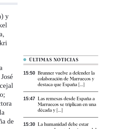
a) y
kel
a,
kri
ÚLTIMAS NOTICIAS
a
Brunner vuelve a defender la
15:50
 José
colaboración de Marruecos y
cejal
destaca que España [...]
o;
Las remesas desde España a
15:47
tora
Marruecos se triplican en una
década y [...]
la
ña de
La humanidad debe estar
15:30