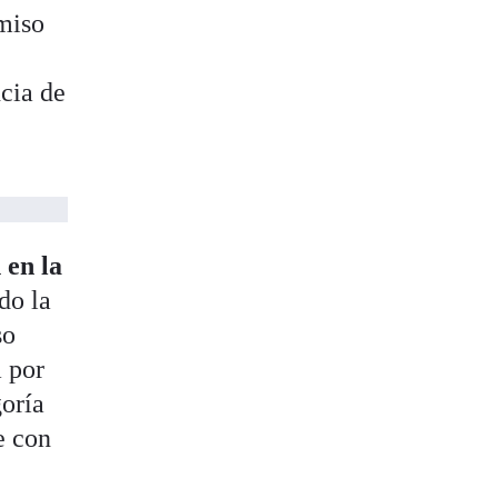
miso
cia de
en la
do la
so
a por
goría
e con