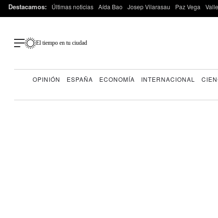
Destacamos:
Últimas noticias
Aída Bao
Josep Vilarasau
Paz Vega
Vall
El tiempo en tu ciudad
OPINIÓN
ESPAÑA
ECONOMÍA
INTERNACIONAL
CIEN