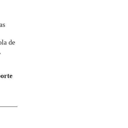
as
ola de
,
porte