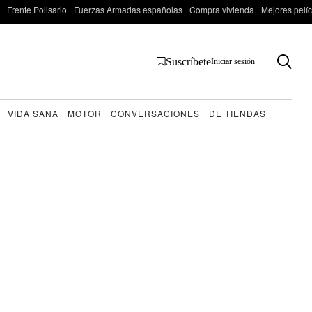
Frente Polisario
Fuerzas Armadas españolas
Compra vivienda
Mejores pelí
Suscríbete
Iniciar sesión
VIDA SANA
MOTOR
CONVERSACIONES
DE TIENDAS