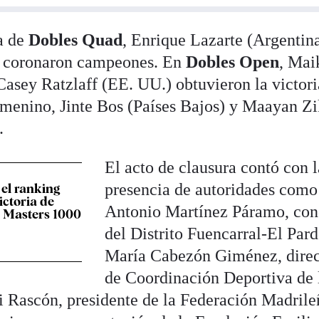
ía de
Dobles Quad
, Enrique Lazarte (Argentin
e coronaron campeones. En
Dobles Open
, Mai
Casey Ratzlaff (EE. UU.) obtuvieron la victori
menino, Jinte Bos (Países Bajos) y Maayan Zi
.
El acto de clausura contó con l
presencia de autoridades como
el ranking
ictoria de
Antonio Martínez Páramo, con
l Masters 1000
del Distrito Fuencarral-El Pard
María Cabezón Giménez, direc
de Coordinación Deportiva de 
 Rascón, presidente de la Federación Madrile