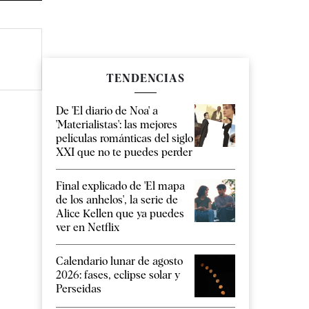
TENDENCIAS
De 'El diario de Noa' a
'Materialistas': las mejores
películas románticas del siglo
XXI que no te puedes perder
Final explicado de 'El mapa
de los anhelos', la serie de
Alice Kellen que ya puedes
ver en Netflix
Calendario lunar de agosto
2026: fases, eclipse solar y
Perseidas