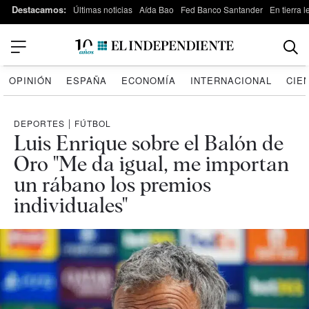
Destacamos:
Últimas noticias
Aída Bao
Fed Banco Santander
En tierra 
OPINIÓN
ESPAÑA
ECONOMÍA
INTERNACIONAL
CIE
DEPORTES
|
FÚTBOL
Luis Enrique sobre el Balón de
Oro "Me da igual, me importan
un rábano los premios
individuales"