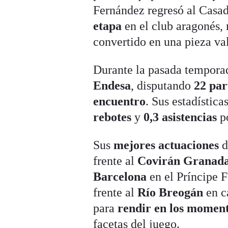
Fernández regresó al Casad
etapa
en el club aragonés,
convertido en una pieza val
Durante la pasada tempora
Endesa
, disputando
22 par
encuentro
. Sus estadístic
rebotes
y
0,3 asistencias
po
Sus
mejores actuaciones
d
frente al
Covirán Granad
Barcelona
en el Príncipe F
frente al
Río Breogán
en c
para
rendir en los momen
facetas del juego.