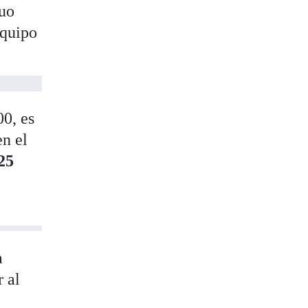
tuo
equipo
00, es
en el
25
a
r al