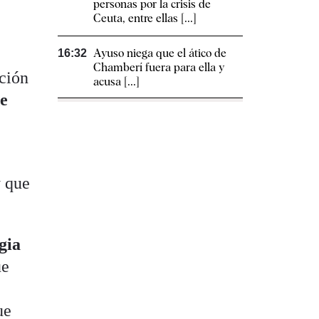
personas por la crisis de
Ceuta, entre ellas [...]
Ayuso niega que el ático de
16:32
Chamberí fuera para ella y
ación
acusa [...]
de
y que
gia
ue
ue