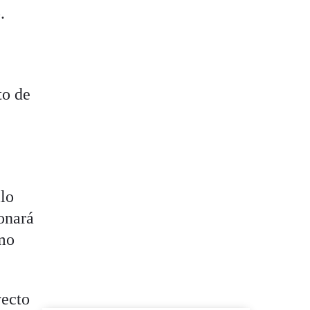
.
to de
llo
ionará
omo
yecto