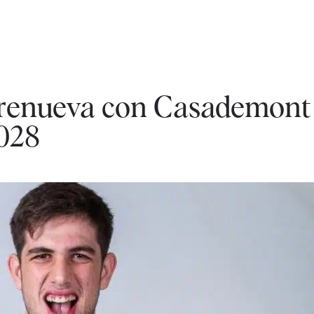
 renueva con Casademont
028