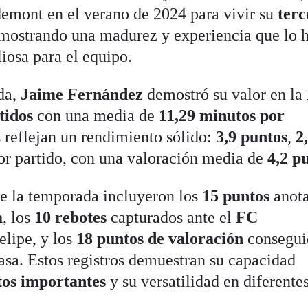
emont en el verano de 2024 para vivir su
terc
 mostrando una madurez y experiencia que lo 
iosa para el equipo.
da,
Jaime Fernández
demostró su valor en la
tidos
con una media de
11,29 minutos por
as reflejan un rendimiento sólido:
3,9 puntos
,
2
r partido, con una valoración media de
4,2 p
e la temporada incluyeron los
15 puntos
anot
a
, los
10 rebotes
capturados ante el
FC
elipe, y los
18 puntos de valoración
consegui
asa. Estos registros demuestran su capacidad
tos importantes
y su versatilidad en diferente