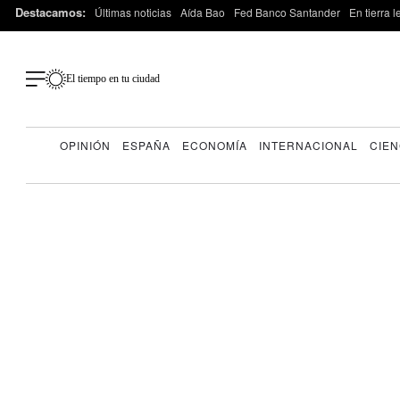
Destacamos:
Últimas noticias
Aída Bao
Fed Banco Santander
En tierra 
El tiempo en tu ciudad
OPINIÓN
ESPAÑA
ECONOMÍA
INTERNACIONAL
CIEN