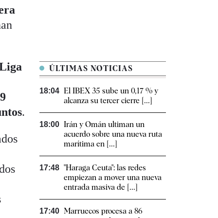
era
han
Liga
ÚLTIMAS NOTICIAS
El IBEX 35 sube un 0,17 % y
18:04
,9
alcanza su tercer cierre [...]
untos
.
Irán y Omán ultiman un
18:00
acuerdo sobre una nueva ruta
ados
marítima en [...]
dos
"Haraga Ceuta": las redes
17:48
empiezan a mover una nueva
entrada masiva de [...]
s
Marruecos procesa a 86
17:40