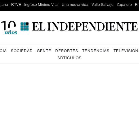
lejana
RTVE
Ingreso Mínimo Vital
Una nueva vida
Valle Salvaje
Zapatero
Pr
CIA
SOCIEDAD
GENTE
DEPORTES
TENDENCIAS
TELEVISIÓN
ARTÍCULOS