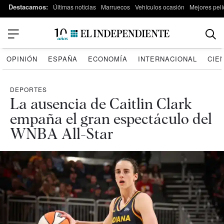
Destacamos:
Últimas noticias
Marruecos
Vehículos ocasión
Mejores pelí
OPINIÓN
ESPAÑA
ECONOMÍA
INTERNACIONAL
CIE
DEPORTES
La ausencia de Caitlin Clark
empaña el gran espectáculo del
WNBA All-Star