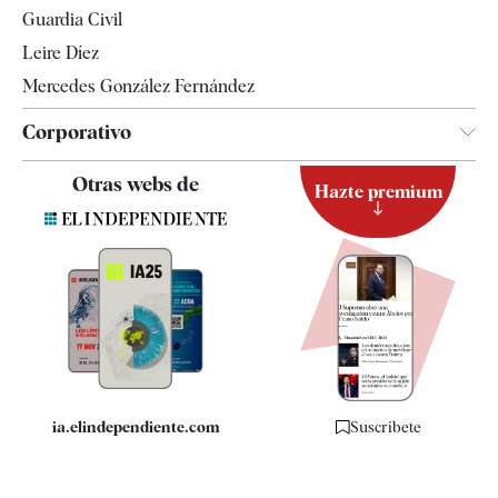
Tendencias
Guardia Civil
Leire Díez
Mercedes González Fernández
Corporativo
Contacto
Otras webs de
Hazte premium
Suscripción
Newsletter
Apps
Quiénes somos
Especificaciones
ia.elindependiente.com
Suscríbete