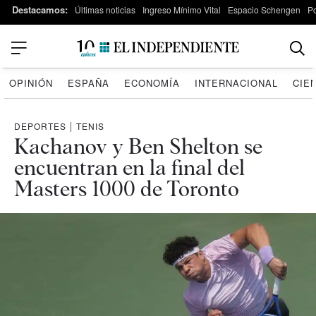
Destacamos:
Últimas noticias
Ingreso Mínimo Vital
Espacio Schengen
P
OPINIÓN
ESPAÑA
ECONOMÍA
INTERNACIONAL
CIE
DEPORTES
|
TENIS
Kachanov y Ben Shelton se
encuentran en la final del
Masters 1000 de Toronto