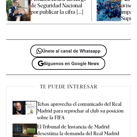
de Seguridad Nacional
avisó 
por publicar la cifra [...]
impacto
Supremo
Únete al canal de Whatsapp
Síguenos en Google News
TE PUEDE INTERESAR
Tebas aprovecha el comunicado del Real
Madrid para reprochar al club su posición
sobre la FIFA
El Tribunal de Instancia de Madrid
desestima la demanda del Real Madrid