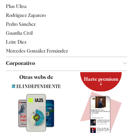
Internacional
Plus Ultra
Gente
Rodríguez Zapatero
Televisión
Pedro Sánchez
Tendencias
Guardia Civil
Leire Díez
Mercedes González Fernández
Corporativo
Contacto
Otras webs de
Hazte premium
Suscripción
Newsletter
Apps
Quiénes somos
Especificaciones