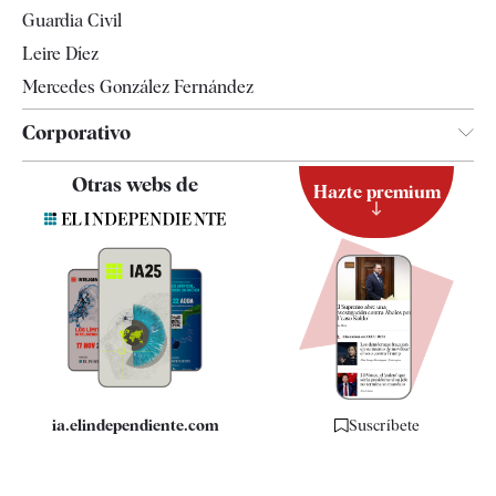
Tendencias
Guardia Civil
Leire Díez
Mercedes González Fernández
Corporativo
Contacto
Otras webs de
Hazte premium
Suscripción
Newsletter
Apps
Quiénes somos
Especificaciones
ia.elindependiente.com
Suscríbete