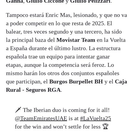
Ganna
,
Giulio Ciccone
y
Giulio Pelizzari
.
Tampoco estará Enric Mas, lesionado, y que no va
a poder competir en lo que resta de 2025. El
balear, tres veces segundo y una tercero, ha sido
la principal baza del
Movistar Team
en la Vuelta
a España durante el último lustro. La estructura
española trae un equipo para intentar ganar
etapas, aunque la competencia será feroz. Lo
mismo harán los otros dos conjuntos españoles
que participan, el
Burgos Burpellet BH
y el
Caja
Rural - Seguros RGA
.
🗡️ The Iberian duo is coming for it all!
@TeamEmiratesUAE
is at
#LaVuelta25
for the win and won’t settle for less 🏆