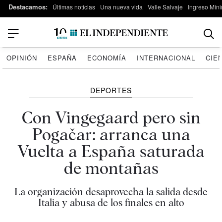
Destacamos:
Últimas noticias
Una nueva vida
Valle Salvaje
Ingreso Míni
OPINIÓN
ESPAÑA
ECONOMÍA
INTERNACIONAL
CIE
DEPORTES
Con Vingegaard pero sin
Pogačar: arranca una
Vuelta a España saturada
de montañas
La organización desaprovecha la salida desde
Italia y abusa de los finales en alto