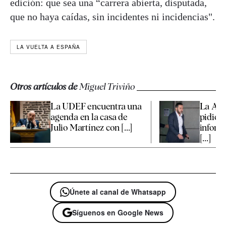
edición: que sea una “carrera abierta, disputada,
que no haya caídas, sin incidentes ni incidencias".
LA VUELTA A ESPAÑA
Otros artículos de
Miguel Triviño
La UDEF encuentra una
La Aud
agenda en la casa de
pidió a
Julio Martínez con [...]
inform
[...]
Únete al canal de Whatsapp
Síguenos en Google News