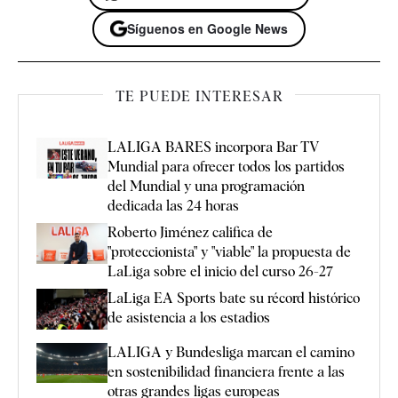
Síguenos en Google News
TE PUEDE INTERESAR
LALIGA BARES incorpora Bar TV
Mundial para ofrecer todos los partidos
del Mundial y una programación
dedicada las 24 horas
Roberto Jiménez califica de
"proteccionista" y "viable" la propuesta de
LaLiga sobre el inicio del curso 26-27
LaLiga EA Sports bate su récord histórico
de asistencia a los estadios
LALIGA y Bundesliga marcan el camino
en sostenibilidad financiera frente a las
otras grandes ligas europeas