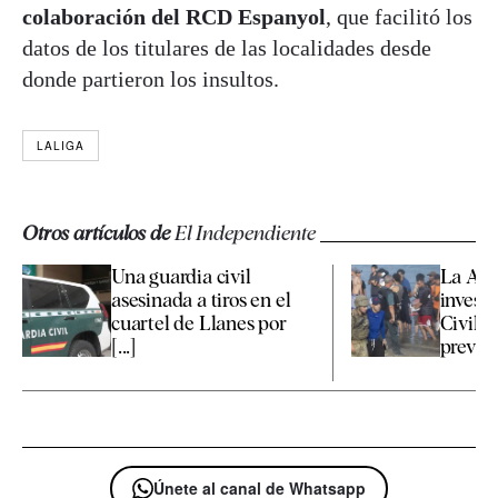
colaboración del RCD Espanyol
, que facilitó los
datos de los titulares de las localidades desde
donde partieron los insultos.
LALIGA
Otros artículos de
El Independiente
Una guardia civil
La Aud
asesinada a tiros en el
investi
cuartel de Llanes por
Civil r
[...]
previas 
Únete al canal de Whatsapp