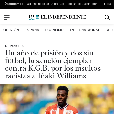
Destacamos:
Últimas noticias
Aída Bao
Fed Banco Santander
En tierra 
OPINIÓN
ESPAÑA
ECONOMÍA
INTERNACIONAL
CIE
DEPORTES
Un año de prisión y dos sin
fútbol, la sanción ejemplar
contra K.G.B. por los insultos
racistas a Iñaki Williams