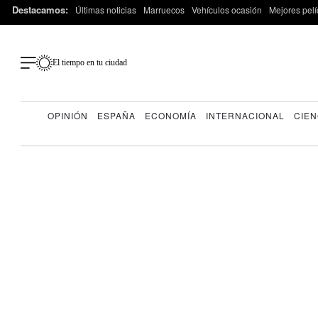
Destacamos:
Últimas noticias
Marruecos
Vehículos ocasión
Mejores pelí
El tiempo en tu ciudad
OPINIÓN
ESPAÑA
ECONOMÍA
INTERNACIONAL
CIEN