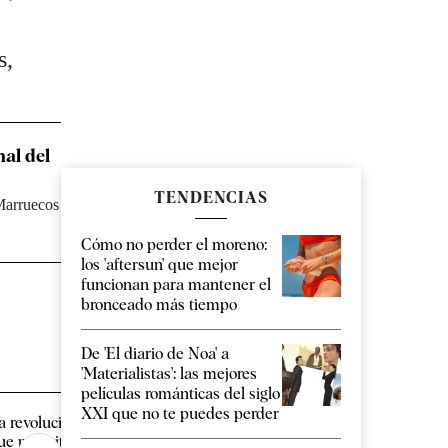
s,
nal del
TENDENCIAS
 Marruecos
Cómo no perder el moreno:
los 'aftersun' que mejor
funcionan para mantener el
bronceado más tiempo
De 'El diario de Noa' a
'Materialistas': las mejores
películas románticas del siglo
XXI que no te puedes perder
a revolucionaria tecnología
Quién es Jorge Silvest
ue permitirá a las personas
nueva cara de 'Valle S