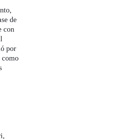
nto,
ase de
e con
l
ió por
so como
s
i,