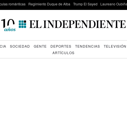
culas románticas
Regimiento Duque de Alba
Trump El Sayed
Laureano Oubiña
CIA
SOCIEDAD
GENTE
DEPORTES
TENDENCIAS
TELEVISIÓN
ARTÍCULOS