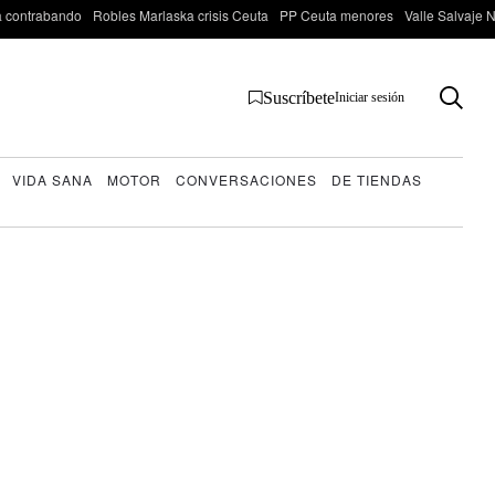
 contrabando
Robles Marlaska crisis Ceuta
PP Ceuta menores
Valle Salvaje N
Suscríbete
Iniciar sesión
VIDA SANA
MOTOR
CONVERSACIONES
DE TIENDAS