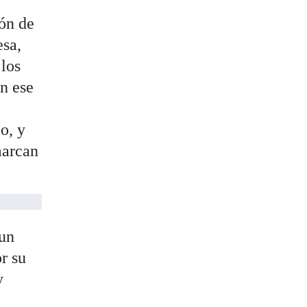
ón de
esa,
 los
En ese
o, y
marcan
 un
r su
y