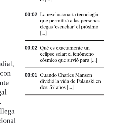
La revolucionaria tecnología
00:02
que permitirá a las personas
ciegas "escuchar" el próximo
[...]
Qué es exactamente un
00:02
eclipse solar: el fenómeno
cósmico que sirvió para [...]
dial
,
 con
Cuando Charles Manson
00:01
dividió la vida de Polanski en
ente
dos: 57 años [...]
gal
.
llega
cional