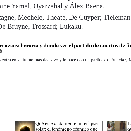
ine Yamal, Oyarzabal y Álex Baena.
stagne, Mechele, Theate, De Cuyper; Tieleman
e Bruyne, Trossard; Lukaku.
ruecos: horario y dónde ver el partido de cuartos de fi
6
entra en su tramo más decisivo y lo hace con un partidazo. Francia y
n
Qué es exactamente un eclipse
L
solar: el fenómeno cósmico que
q