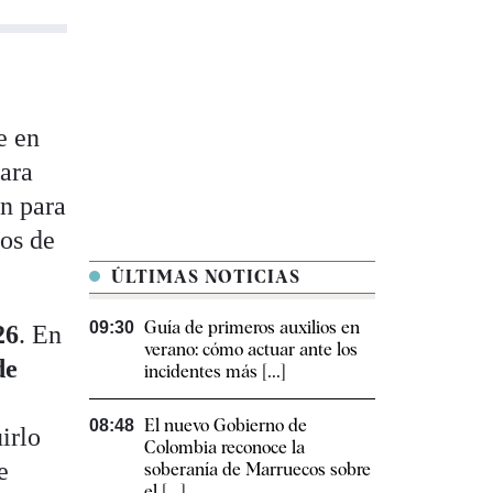
e en
para
ón para
ios de
ÚLTIMAS NOTICIAS
Guía de primeros auxilios en
09:30
26
. En
verano: cómo actuar ante los
de
incidentes más [...]
El nuevo Gobierno de
08:48
irlo
Colombia reconoce la
e
soberanía de Marruecos sobre
el [...]