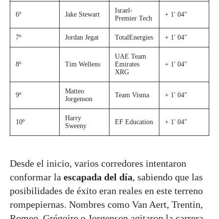
Israel-
6º
Jake Stewart
+ 1' 04"
Premier Tech
7º
Jordan Jegat
TotalEnergies
+ 1' 04"
UAE Team
8º
Tim Wellens
Emirates
+ 1' 04"
XRG
Matteo
9º
Team Visma
+ 1' 04"
Jorgenson
Harry
10º
EF Education
+ 1' 04"
Sweeny
Desde el inicio, varios corredores intentaron
conformar la
escapada del día
, sabiendo que las
posibilidades de éxito eran reales en este terreno
rompepiernas. Nombres como Van Aert, Trentin,
Romeo, Grégoire o Jorgenson agitaron la carrera,