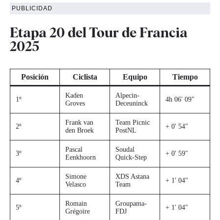
PUBLICIDAD
Etapa 20 del Tour de Francia
2025
Posición
Ciclista
Equipo
Tiempo
Kaden
Alpecin-
1º
4h 06' 09"
Groves
Deceuninck
Frank van
Team Picnic
2º
+ 0' 54"
den Broek
PostNL
Pascal
Soudal
3º
+ 0' 59"
Eenkhoorn
Quick-Step
Simone
XDS Astana
4º
+ 1' 04"
Velasco
Team
Romain
Groupama-
5º
+ 1' 04"
Grégoire
FDJ