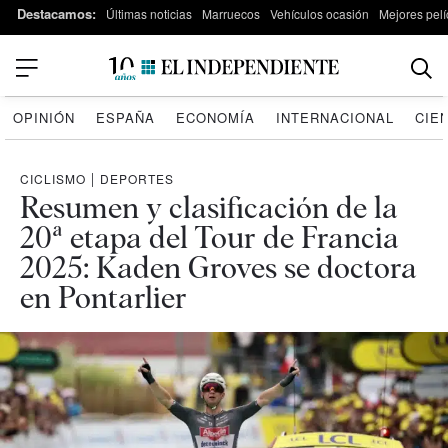
Destacamos:
Últimas noticias
Marruecos
Vehículos ocasión
Mejores pelí
OPINIÓN
ESPAÑA
ECONOMÍA
INTERNACIONAL
CIE
CICLISMO
|
DEPORTES
Resumen y clasificación de la
20ª etapa del Tour de Francia
2025: Kaden Groves se doctora
en Pontarlier