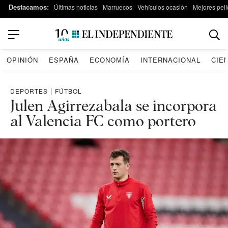
Destacamos:
Últimas noticias
Marruecos
Vehículos ocasión
Mejores pelí
OPINIÓN
ESPAÑA
ECONOMÍA
INTERNACIONAL
CIE
DEPORTES
|
FÚTBOL
Julen Agirrezabala se incorpora
al Valencia FC como portero