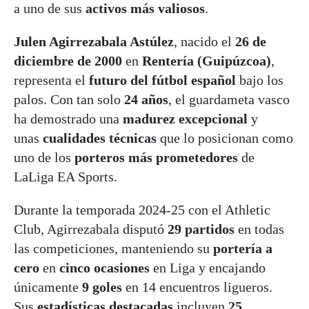
a uno de sus
activos más valiosos
.
Julen Agirrezabala Astúlez
, nacido el
26 de
diciembre de 2000
en
Rentería (Guipúzcoa)
,
representa el
futuro del fútbol español
bajo los
palos. Con tan solo
24 años
, el guardameta vasco
ha demostrado una
madurez excepcional
y
unas
cualidades técnicas
que lo posicionan como
uno de los
porteros más prometedores
de
LaLiga EA Sports.
Durante la temporada 2024-25 con el Athletic
Club, Agirrezabala disputó
29 partidos
en todas
las competiciones, manteniendo su
portería a
cero
en
cinco ocasiones
en Liga y encajando
únicamente
9 goles
en 14 encuentros ligueros.
Sus
estadísticas destacadas
incluyen
25