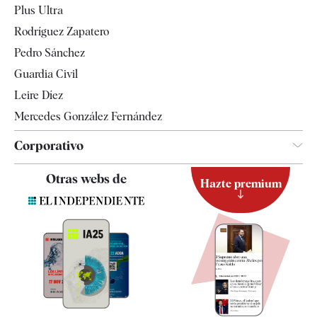
Plus Ultra
Gente
Rodríguez Zapatero
Televisión
Pedro Sánchez
Tendencias
Guardia Civil
Leire Díez
Mercedes González Fernández
Corporativo
Contacto
Otras webs de
Hazte premium
Suscripción
Newsletter
Apps
Quiénes somos
Especificaciones