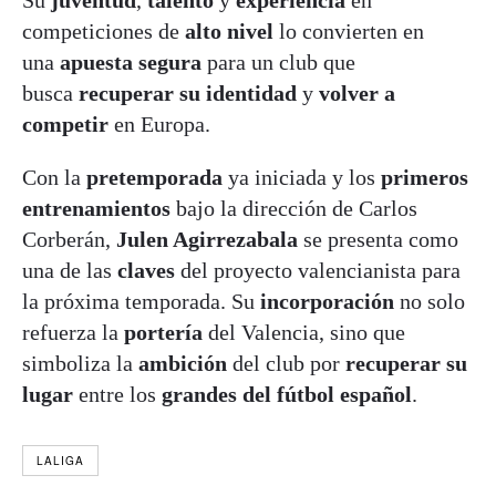
Su
juventud
,
talento
y
experiencia
en
competiciones de
alto nivel
lo convierten en
una
apuesta segura
para un club que
busca
recuperar su identidad
y
volver a
competir
en Europa.
Con la
pretemporada
ya iniciada y los
primeros
entrenamientos
bajo la dirección de Carlos
Corberán,
Julen Agirrezabala
se presenta como
una de las
claves
del proyecto valencianista para
la próxima temporada. Su
incorporación
no solo
refuerza la
portería
del Valencia, sino que
simboliza la
ambición
del club por
recuperar su
lugar
entre los
grandes del fútbol español
.
LALIGA