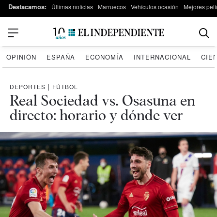
Destacamos:
Últimas noticias
Marruecos
Vehículos ocasión
Mejores pelí
OPINIÓN
ESPAÑA
ECONOMÍA
INTERNACIONAL
CIE
DEPORTES
|
FÚTBOL
Real Sociedad vs. Osasuna en
directo: horario y dónde ver