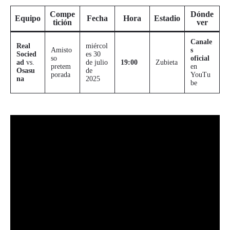
Compe
Dónde
Equipo
Fecha
Hora
Estadio
tición
ver
Canale
Real
miércol
Amisto
s
Socied
es 30
so
oficial
ad
vs.
de julio
19:00
Zubieta
pretem
en
Osasu
de
porada
YouTu
na
2025
be