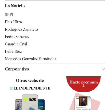
España
Es Noticia
Economía
SEPI
Internacional
Plus Ultra
Gente
Rodríguez Zapatero
Televisión
Pedro Sánchez
Tendencias
Guardia Civil
Leire Díez
Mercedes González Fernández
Corporativo
Contacto
Otras webs de
Hazte premium
Suscripción
Newsletter
Apps
Quiénes somos