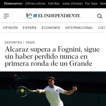
Destacamos:
Últimas noticias
Aída Bao
Josep Vilarasau
Paz Vega
Vall
OPINIÓN
ESPAÑA
ECONOMÍA
INTERNACIONAL
CIE
DEPORTES
|
TENIS
Alcaraz supera a Fognini, sigue
sin haber perdido nunca en
primera ronda de un Grande