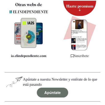
Contacto
Otras webs de
Hazte premium
Suscripción
Newsletter
Apps
Quiénes somos
Especificaciones
ia.elindependiente.com
Suscríbete
Apúntate a nuestra Newsletter y entérate de lo que
está pasando
Apúntate