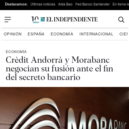
Destacamos:
Últimas noticias
Aída Bao
Fed Banco Santander
En tierra 
OPINIÓN
ESPAÑA
ECONOMÍA
INTERNACIONAL
CIE
ECONOMÍA
Crèdit Andorrà y Morabanc
negocian su fusión ante el fin
del secreto bancario