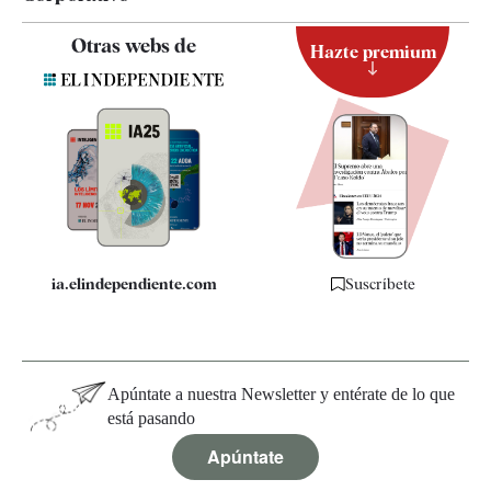
Contacto
Otras webs de
Hazte premium
Suscripción
Newsletter
Apps
Quiénes somos
Especificaciones
ia.elindependiente.com
Suscríbete
Apúntate a nuestra Newsletter y entérate de lo que
está pasando
Apúntate