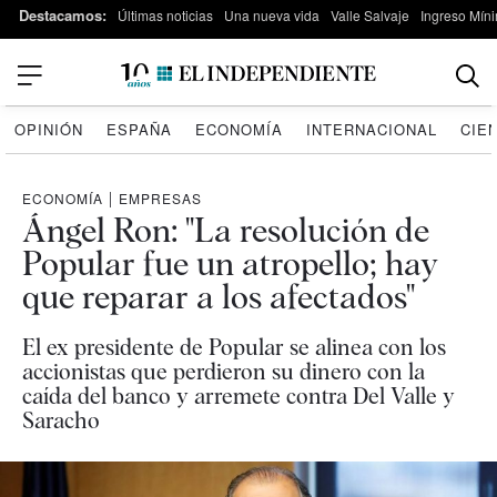
Destacamos:
Últimas noticias
Una nueva vida
Valle Salvaje
Ingreso Míni
OPINIÓN
ESPAÑA
ECONOMÍA
INTERNACIONAL
CIE
ECONOMÍA
|
EMPRESAS
Ángel Ron: "La resolución de
Popular fue un atropello; hay
que reparar a los afectados"
El ex presidente de Popular se alinea con los
accionistas que perdieron su dinero con la
caída del banco y arremete contra Del Valle y
Saracho