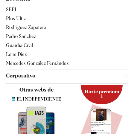
Economía
SEPI
Internacional
Plus Ultra
Gente
Rodríguez Zapatero
Televisión
Pedro Sánchez
Tendencias
Guardia Civil
Leire Díez
Mercedes González Fernández
Corporativo
Contacto
Otras webs de
Hazte premium
Suscripción
Newsletter
Apps
Quiénes somos
Especificaciones