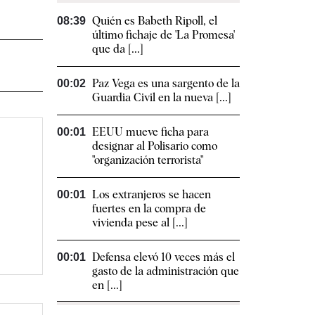
Quién es Babeth Ripoll, el
08:39
último fichaje de 'La Promesa'
que da [...]
Paz Vega es una sargento de la
00:02
Guardia Civil en la nueva [...]
EEUU mueve ficha para
00:01
designar al Polisario como
"organización terrorista"
Los extranjeros se hacen
00:01
fuertes en la compra de
vivienda pese al [...]
Defensa elevó 10 veces más el
00:01
gasto de la administración que
en [...]