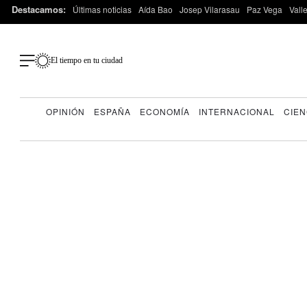
Destacamos:
Últimas noticias
Aída Bao
Josep Vilarasau
Paz Vega
Vall
El tiempo en tu ciudad
OPINIÓN
ESPAÑA
ECONOMÍA
INTERNACIONAL
CIEN