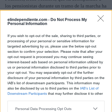
los pensionistas durante un tramo de la marcha ha
lamentado que Pedro Sánchez, quiera "contentar"
a Bruselas y no se plantee blindar las pensiones
elindependiente.com -
Do Not Process My
Personal Information
por Ley con el IPC.
If you wish to opt-out of the sale, sharing to third parties, or
"Unidas Podemos apuesta por decirle a Bruselas
processing of your personal or sensitive information for
que si viene una recesión o vienen dificultades en
targeted advertising by us, please use the below opt-out
section to confirm your selection. Please note that after your
la economía, lo que hay que blindar son los
opt-out request is processed you may continue seeing
derechos de la gente y que de una nueva crisis hay
interest-based ads based on personal information utilized by
que salir blindando pensiones, sanidad, educación
us or personal information disclosed to third parties prior to
your opt-out. You may separately opt-out of the further
y dependencia y no con recortes", ha
disclosure of your personal information by third parties on the
puntualizado.
IAB’s list of downstream participants. This information may
also be disclosed by us to third parties on the
IAB’s List of
Durante la marcha la mayoría de las personas han
Downstream Participants
that may further disclose it to other
third parties.
querido dejar claro que "estamos aquí para que el
Gobierno cumpla, no vamos a desfallecer y
Personal Data Processing Opt Outs