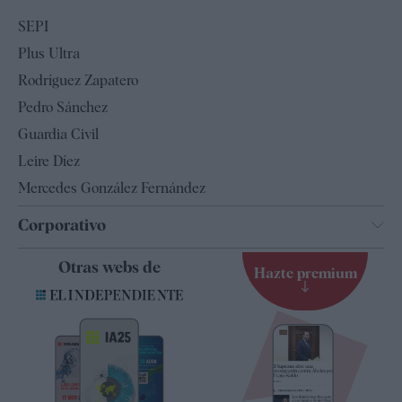
Economía
SEPI
Internacional
Plus Ultra
Gente
Rodríguez Zapatero
Televisión
Pedro Sánchez
Tendencias
Guardia Civil
Leire Díez
Mercedes González Fernández
Corporativo
Contacto
Otras webs de
Hazte premium
Suscripción
Newsletter
Apps
Quiénes somos
Especificaciones