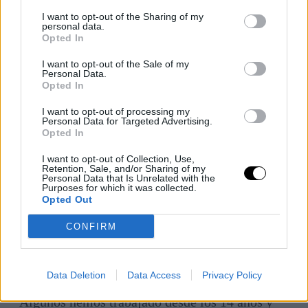
vamos a continuar", mientras que otras voces
I want to opt-out of the Sharing of my
afirmaban que "luchamos para las nuevas
personal data.
Opted In
generaciones, porque estamos en la calle por
nuestros hijos y por nuestros nietos, no por
I want to opt-out of the Sale of my
Personal Data.
nosotros".
Opted In
I want to opt-out of processing my
Santiago Menchero, portavoz de Asociación de
Personal Data for Targeted Advertising.
Jubilados con más de 40 años cotizados,
Opted In
Asjubi40, ha recordado a EFE la penalización que
I want to opt-out of Collection, Use,
Retention, Sale, and/or Sharing of my
"sufren como una cadena perpetua" en su pensión
Personal Data that Is Unrelated with the
Purposes for which it was collected.
las personas que han trabajado y cotizado 40 años
Opted Out
o más a través de los coeficientes reductores, ya
CONFIRM
que muchos han sido expulsados del mercado
laboral antes de cumplir la edad legal de
jubilación.
Data Deletion
Data Access
Privacy Policy
"Algunos hemos trabajado desde los 14 años y