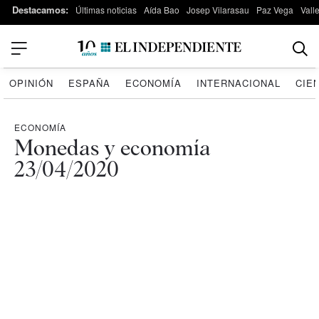
Destacamos:
Últimas noticias
Aída Bao
Josep Vilarasau
Paz Vega
Vall
OPINIÓN
ESPAÑA
ECONOMÍA
INTERNACIONAL
CIE
ECONOMÍA
Monedas y economía
23/04/2020