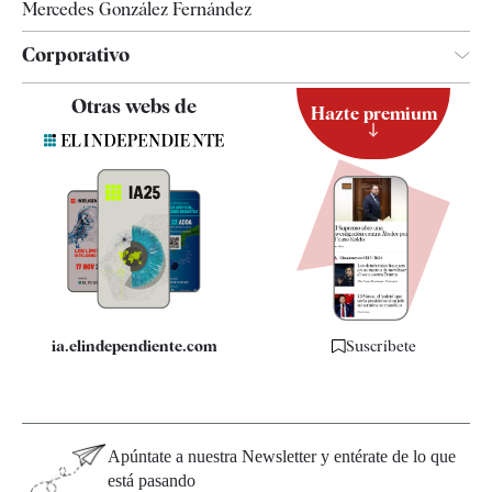
Mercedes González Fernández
Corporativo
Contacto
Otras webs de
Hazte premium
Suscripción
Newsletter
Apps
Quiénes somos
Especificaciones
ia.elindependiente.com
Suscríbete
Apúntate a nuestra Newsletter y entérate de lo que
está pasando