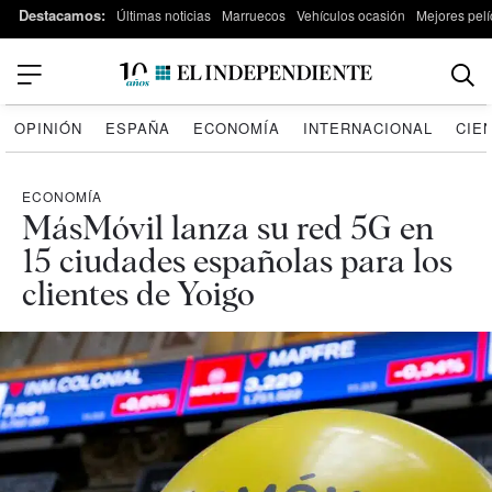
Destacamos:
Últimas noticias
Marruecos
Vehículos ocasión
Mejores pelí
OPINIÓN
ESPAÑA
ECONOMÍA
INTERNACIONAL
CIE
ECONOMÍA
MásMóvil lanza su red 5G en
15 ciudades españolas para los
clientes de Yoigo